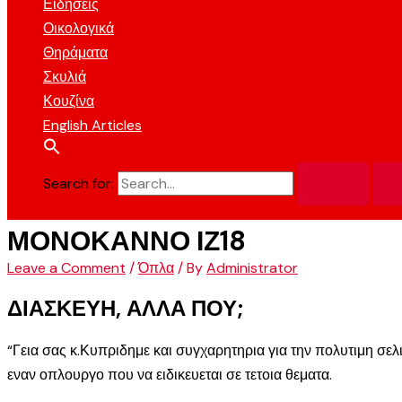
Ειδήσεις
Οικολογικά
Θηράματα
Σκυλιά
Κουζίνα
English Articles
Search for:
ΜΟΝΟΚΑΝΝΟ ΙΖ18
Leave a Comment
/
Όπλα
/ By
Administrator
ΔΙΑΣΚΕΥΗ, ΑΛΛΑ ΠΟΥ;
“Γεια σας κ.Κυπριδημε και συγχαρητηρια για την πολυτιμη σε
εναν οπλουργο που να ειδικευεται σε τετοια θεματα.