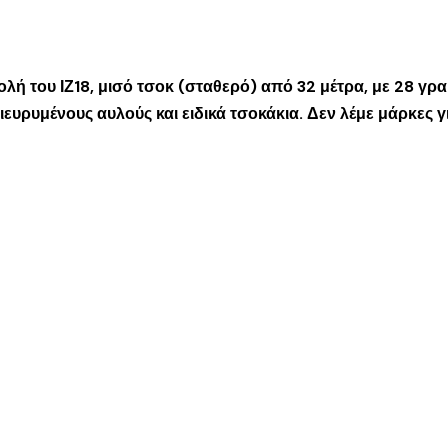
 βολή του ΙΖ18, μισό τσοκ (σταθερό) από 32 μέτρα, με 28 γ
υρυμένους αυλούς και ειδικά τσοκάκια. Δεν λέμε μάρκες γι