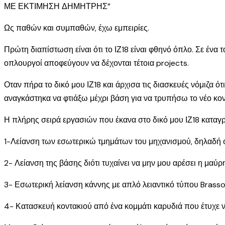
ΜΕ ΕΚΤΙΜΗΣΗ ΔΗΜΗΤΡΗΣ”
Ως παθών και συμπαθών, έχω εμπειρίες.
Πρώτη διαπίστωση είναι ότι το ΙΖ18 είναι φθηνό όπλο. Σε ένα
οπλουργοί αποφεύγουν να δέχονται τέτοια projects.
Οταν πήρα το δικό μου ΙΖ18 και άρχισα τις διασκευές νόμιζα 
αναγκάστηκα να φτιάξω μέχρι βάση για να τρυπήσω το νέο κοντ
Η πλήρης σειρά εργασιών που έκανα στο δικό μου ΙΖ18 καταγ
1-Λείανση των εσωτερικώ τμημάτων του μηχανισμού, δηλαδή σ
2- Λείανση της βάσης διότι τυχαίνει να μην μου αρέσει η μαύρ
3- Εσωτερική λείανση κάννης με απλό λειαντικό τύπου Brasso.
4- Κατασκευή κοντακιού από ένα κομμάτι καρυδιά που έτυχε ν