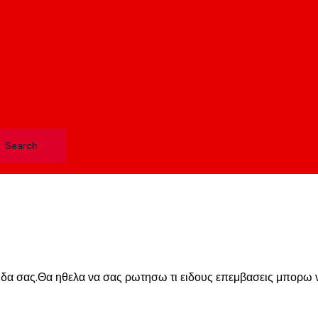
λιδα σας.Θα ηθελα να σας ρωτησω τι ειδους επεμβασεις μπορω ν