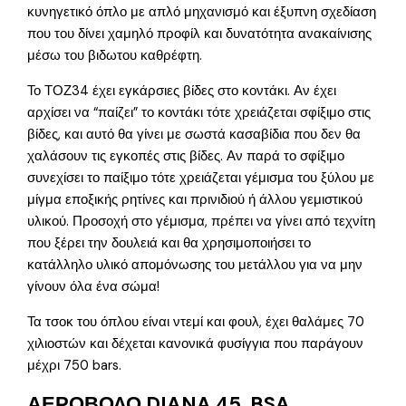
κυνηγετικό όπλο με απλό μηχανισμό και έξυπνη σχεδίαση
που του δίνει χαμηλό προφίλ και δυνατότητα ανακαίνισης
μέσω του βιδωτου καθρέφτη.
Το ΤΟΖ34 έχει εγκάρσιες βίδες στο κοντάκι. Αν έχει
αρχίσει να “παίζει” το κοντάκι τότε χρειάζεται σφίξιμο στις
βίδες, και αυτό θα γίνει με σωστά κασαβίδια που δεν θα
χαλάσουν τις εγκοπές στις βίδες. Αν παρά το σφίξιμο
συνεχίσει το παίξιμο τότε χρειάζεται γέμισμα του ξύλου με
μίγμα εποξικής ρητίνες και πρινιδιού ή άλλου γεμιστικού
υλικού. Προσοχή στο γέμισμα, πρέπει να γίνει από τεχνίτη
που ξέρει την δουλειά και θα χρησιμοποιήσει το
κατάλληλο υλικό απομόνωσης του μετάλλου για να μην
γίνουν όλα ένα σώμα!
Τα τσοκ του όπλου είναι ντεμί και φουλ, έχει θαλάμες 70
χιλιοστών και δέχεται κανονικά φυσίγγια που παράγουν
μέχρι 750 bars.
ΑΕΡΟΒΟΛΟ DIANA 45, BSA