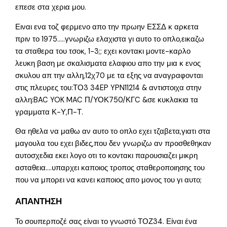
επεσε στα χερια μου.
Ειναι ενα τοζ φερμενο απο την πρωην ΕΣΣΔ κ αρκετα
πριν το 1975…..γνωριζω ελαχιστα γι αυτο το οπλο,εικαζω
τα σταθερα του τσοκ, 1-3;; εχει κοντακι μοντε-καρλο
λευκη βαση με σκαλισματα ελαφιου απο την μια κ ενος
σκυλου απ την αλλη,12χ70 με τα εξης να αναγραφονται
στις πλευρες του:ΤΟ3 34EP YPN11214 & αντιστοιχα στην
αλλη:BAC YOK MAC Π/ΥΟΚ750/ΚΓC &σε κυκλακια τα
γραμματα Κ-Υ,Π-Τ.
Θα ηθελα να μαθω αν αυτο το οπλο εχει τζαβετα,γιατι στα
μαγουλα του εχει βιδες,που δεν γνωριζω αν προσθεθηκαν
αυτοσχεδια εκει λογο οτι το κοντακι παρουσιαζει μικρη
ασταθεια….υπαρχει καποιος τροπος σταθεροποιησης του
που να μπορει να κανει καποιος απο μονος του γι αυτο;
ΑΠΑΝΤΗΣΗ
Το σουπερποζέ σας είναι το γνωστό ΤΟΖ34. Είναι ένα