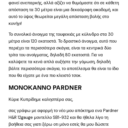
φανεί ανεπαρκής, αλλά αξίζει να θυμόμαστε ότι σε κάθετη
απόσταση τα 30 μέτρα είναι μια δεκαόροφη οικοδομή, και
αυτό το ύψος θεωρείται μεγάλη απόσταση βολής στο
κυνήγι!
Το συνολικό άνοιγμα της τουφεκιάς με κύλινδρο στα 30
μέτρα είναι 120 εκατοστά. Το δραστικό άνοιγμα, αυτό που
περιέχει τα περισσότερα σκάγια, είναι τα κεντρικά δύο
τρίτα του ανοίγματος, δηλαδή 80 εκατοστά. Για να
καλύψετε τα κενά απλά αυξήστε την γόμωση, δηλαδή
βάλτε περισσότερα σκάγια, το αποτέλεσμα θα είναι το ίδιο
που θα είχατε με ένα πιο κλειστό τσοκ.
ΜΟΝΟΚΑΝΝΟ PARDNER
Κύριε Κυπρίδημε καλησπέρα σας,
σας γράφω με αφορμή το νέο μου απόκτημα ενα Pardner
H&R 12gauge μοντελλο SB1-932 και θα ήθελα λίγο τη
βοήθεια σας γιατι ξέρω οτι μόνο εσείς θα μου δώσετε