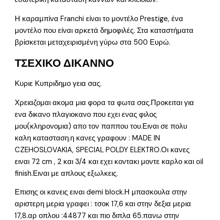
Η καραμπίνα Franchi είναι το μοντέλο Prestige, ένα
μοντέλο που είναι αρκετά δημοφιλές. Στα καταστήματα
βρίσκεται μεταχειρισμένη γύρω στα 500 Ευρώ.
ΤΣΕΧΙΚΟ ΔΙΚΑΝΝΟ
Κυριε Κυπριδημο γεια σας.
Χρειαζομαι ακομα μια φορα τα φωτα σας.Προκειται για
ενα δικανο πλαγιοκανο που εχει ενας φιλος
μου(κληρονομια) απο τον παππου του.Ειναι σε πολυ
καλη κατασταση.η κανες γραφουν : MADE IN
CZEHOSLOVAKIA, SPECIAL POLDY ELEKTRO.Οι κανες
ειναι 72 cm , 2 και 3/4 και εχει κοντακι μοντε καρλο και oil
finish.Ειναι με απλους εξωλκεις.
Επισης οι κανεις ειναι demi block.Η μπασκουλα στην
αριστερη μερια γραφει : τσοκ 17,6 και στην δεξια μερια
17,8.αρ οπλου :44877 και πιο διπλα 65.πανω στην