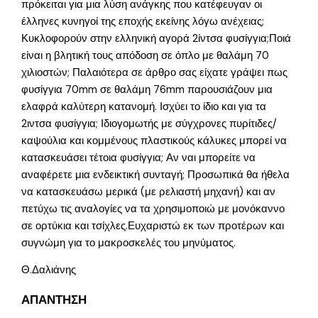
πρόκειται για μια λύση ανάγκης που κατέφευγαν οι
έλληνες κυνηγοί της εποχής εκείνης λόγω ανέχειας;
Κυκλοφορούν στην ελληνική αγορά 2ίντσα φυσίγγια;Ποιά
είναι η βλητική τους απόδοση σε όπλο με θαλάμη 70
χιλιοστών; Παλαιότερα σε άρθρο σας είχατε γράψει πως
φυσίγγια 70mm σε θαλάμη 76mm παρουσιάζουν μια
ελαφρά καλύτερη κατανομή. Ισχύει το ίδιο και για τα
2ιντσα φυσίγγια; Ιδιογομωτής με σύγχρονες πυρίτιδες/
καψούλια και κομμένους πλαστικούς κάλυκες μπορεί να
κατασκευάσει τέτοια φυσίγγια; Αν ναι μπορείτε να
αναφέρετε μια ενδεικτική συνταγή; Προσωπικά θα ήθελα
να κατασκευάσω μερικά (με ρελιαστή μηχανή) και αν
πετύχω τις αναλογίες να τα χρησιμοποιώ με μονόκαννο
σε ορτύκια και τσίχλες.Ευχαριστώ εκ των προτέρων και
συγνώμη για το μακροσκελές του μηνύματος.
Θ.Δαλιάνης
ΑΠΑΝΤΗΣΗ