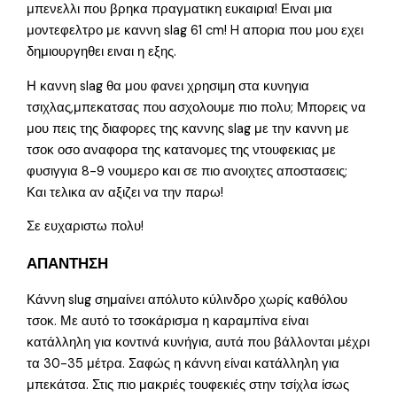
μπενελλι που βρηκα πραγματικη ευκαιρια! Ειναι μια
μοντεφελτρο με καννη slag 61 cm! H απορια που μου εχει
δημιουργηθει ειναι η εξης.
Η καννη slag θα μου φανει χρησιμη στα κυνηγια
τσιχλας,μπεκατσας που ασχολουμε πιο πολυ; Μπορεις να
μου πεις της διαφορες της καννης slag με την καννη με
τσοκ οσο αναφορα της κατανομες της ντουφεκιας με
φυσιγγια 8-9 νουμερο και σε πιο ανοιχτες αποστασεις;
Και τελικα αν αξιζει να την παρω!
Σε ευχαριστω πολυ!
ΑΠΑΝΤΗΣΗ
Κάννη slug σημαίνει απόλυτο κύλινδρο χωρίς καθόλου
τσοκ. Με αυτό το τσοκάρισμα η καραμπίνα είναι
κατάλληλη για κοντινά κυνήγια, αυτά που βάλλονται μέχρι
τα 30-35 μέτρα. Σαφώς η κάννη είναι κατάλληλη για
μπεκάτσα. Στις πιο μακριές τουφεκιές στην τσίχλα ίσως