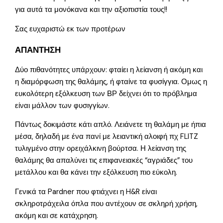
για αυτά τα μονόκανα και την αξιοπιστία τους!!
Σας ευχαριστώ εκ των προτέρων
ΑΠΑΝΤΗΣΗ
Δύο πιθανότητες υπάρχουν: φταίει η λείανση ή ακόμη και
η διαμόρφωση της θαλάμης, ή φταίνε τα φυσίγγια. Ομως η
ευκολότερη εξόλκευση των ΒΡ δείχνει ότι το πρόβλημα
είναι μάλλον των φυσιγγίων.
Πάντως δοκιμάστε κάτι απλό. Λειάνετε τη θαλάμη με ήπια
μέσα, δηλαδή με ένα πανί με λειαντική αλοιφή πχ FLITZ
τυλιγμένο στην ορειχάλκινη βούρτσα. Η λείανση της
θαλάμης θα απαλύνει τις επιφανειακές “αγριάδες” του
μετάλλου και θα κάνει την εξόλκευση πιο εύκολη.
Γενικά τα Pardner που φτιάχνει η H&R είναι
σκληροτράχειλα όπλα που αντέχουν σε σκληρή χρήση,
ακόμη και σε κατάχρηση.