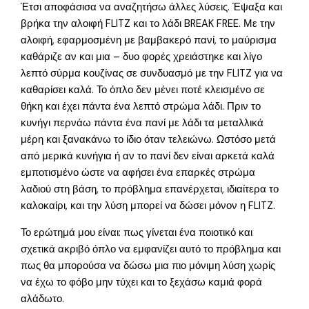
Έτσι αποφάσισα να αναζητήσω άλλες λύσεις. Έψαξα και
βρήκα την αλοιφή FLITZ και το λάδι BREAK FREE. Με την
αλοιφή, εφαρμοσμένη με βαμβακερό πανί, το μαύρισμα
καθάριζε αν και μια – δυο φορές χρειάστηκε και λίγο
λεπτό σύρμα κουζίνας σε συνδυασμό με την FLITZ για να
καθαρίσει καλά. Το όπλο δεν μένει ποτέ κλεισμένο σε
θήκη και έχει πάντα ένα λεπτό στρώμα λάδι. Πριν το
κυνήγι περνάω πάντα ένα πανί με λάδι τα μεταλλικά
μέρη και ξανακάνω το ίδιο όταν τελειώνω. Ωστόσο μετά
από μερικά κυνήγια ή αν το πανί δεν είναι αρκετά καλά
εμποτισμένο ώστε να αφήσει ένα επαρκές στρώμα
λαδιού στη βάση, το πρόβλημα επανέρχεται, ιδιαίτερα το
καλοκαίρι, και την λύση μπορεί να δώσει μόνον η FLITZ.
Το ερώτημά μου είναι: πως γίνεται ένα ποιοτικό και
σχετικά ακριβό όπλο να εμφανίζει αυτό το πρόβλημα και
πως θα μπορούσα να δώσω μια πιο μόνιμη λύση χωρίς
να έχω το φόβο μην τύχει και το ξεχάσω καμιά φορά
αλάδωτο.