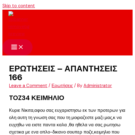
Skip to content
ΕΡΩΤΗΣΕΙΣ – ΑΠΑΝΤΗΣΕΙΣ
166
Leave a Comment
/
Ερωτήσεις
/ By
Administrator
TOZ34 ΚΕΙΜΗΛΙΟ
Κυριε Νικιτα,αφου σας ευχαριστησω εκ των προτερων για
ολη αυτη τη γνωση σας που τη μοιραζεστε μαζι μας,κ να
ευχηθω να ειστε παντα καλα ,θα ηθελα να σας ρωτησω
σχετικα με ενα οπλο-δικανο σουπερ ποζε,κειμηλιο που