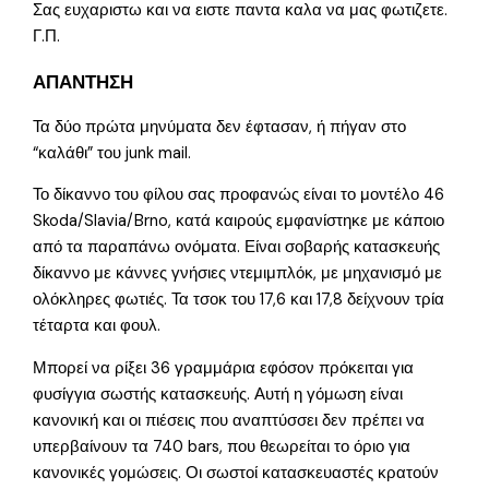
Σας ευχαριστω και να ειστε παντα καλα να μας φωτιζετε.
Γ.Π.
ΑΠΑΝΤΗΣΗ
Τα δύο πρώτα μηνύματα δεν έφτασαν, ή πήγαν στο
“καλάθι” του junk mail.
Το δίκαννο του φίλου σας προφανώς είναι το μοντέλο 46
Skoda/Slavia/Brno, κατά καιρούς εμφανίστηκε με κάποιο
από τα παραπάνω ονόματα. Είναι σοβαρής κατασκευής
δίκαννο με κάννες γνήσιες ντεμιμπλόκ, με μηχανισμό με
ολόκληρες φωτιές. Τα τσοκ του 17,6 και 17,8 δείχνουν τρία
τέταρτα και φουλ.
Μπορεί να ρίξει 36 γραμμάρια εφόσον πρόκειται για
φυσίγγια σωστής κατασκευής. Αυτή η γόμωση είναι
κανονική και οι πιέσεις που αναπτύσσει δεν πρέπει να
υπερβαίνουν τα 740 bars, που θεωρείται το όριο για
κανονικές γομώσεις. Οι σωστοί κατασκευαστές κρατούν