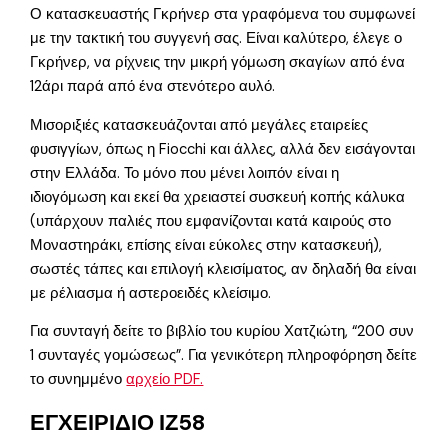
Ο κατασκευαστής Γκρήνερ στα γραφόμενα του συμφωνεί
με την τακτική του συγγενή σας. Είναι καλύτερο, έλεγε ο
Γκρήνερ, να ρίχνεις την μικρή γόμωση σκαγίων από ένα
12άρι παρά από ένα στενότερο αυλό.
Μισοριξιές κατασκευάζονται από μεγάλες εταιρείες
φυσιγγίων, όπως η Fiocchi και άλλες, αλλά δεν εισάγονται
στην Ελλάδα. Το μόνο που μένει λοιπόν είναι η
ιδιογόμωση και εκεί θα χρειαστεί συσκευή κοπής κάλυκα
(υπάρχουν παλιές που εμφανίζονται κατά καιρούς στο
Μοναστηράκι, επίσης είναι εύκολες στην κατασκευή),
σωστές τάπες και επιλογή κλεισίματος, αν δηλαδή θα είναι
με ρέλιασμα ή αστεροειδές κλείσιμο.
Για συνταγή δείτε το βιβλίο του κυρίου Χατζιώτη, “200 συν
1 συνταγές γομώσεως”. Για γενικότερη πληροφόρηση δείτε
το συνημμένο
αρχείο PDF.
ΕΓΧΕΙΡΙΔΙΟ ΙΖ58