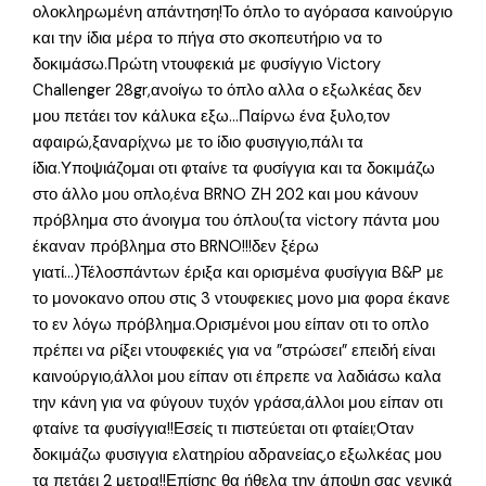
ολοκληρωμένη απάντηση!Το όπλο το αγόρασα καινούργιο
και την ίδια μέρα το πήγα στο σκοπευτήριο να το
δοκιμάσω.Πρώτη ντουφεκιά με φυσίγγιο Victory
Challenger 28gr,ανοίγω το όπλο αλλα ο εξωλκέας δεν
μου πετάει τον κάλυκα εξω…Παίρνω ένα ξυλο,τον
αφαιρώ,ξαναρίχνω με το ίδιο φυσιγγιο,πάλι τα
ίδια.Υποψιάζομαι οτι φταίνε τα φυσίγγια και τα δοκιμάζω
στο άλλο μου οπλο,ένα BRNO ZH 202 και μου κάνουν
πρόβλημα στο άνοιγμα του όπλου(τα victory πάντα μου
έκαναν πρόβλημα στο BRNO!!!δεν ξέρω
γιατί…)Τέλοσπάντων έριξα και ορισμένα φυσίγγια B&P με
το μονοκανο οπου στις 3 ντουφεκιες μονο μια φορα έκανε
το εν λόγω πρόβλημα.Ορισμένοι μου είπαν οτι το οπλο
πρέπει να ρίξει ντουφεκιές για να ”στρώσει” επειδή είναι
καινούργιο,άλλοι μου είπαν οτι έπρεπε να λαδιάσω καλα
την κάνη για να φύγουν τυχόν γράσα,άλλοι μου είπαν οτι
φταίνε τα φυσίγγια!!Εσείς τι πιστεύεται οτι φταίει;Οταν
δοκιμάζω φυσιγγια ελατηρίου αδρανείας,ο εξωλκέας μου
τα πετάει 2 μετρα!!Επίσης θα ήθελα την άποψη σας γενικά