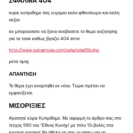
ΣΦΑΛΜΑ 404
κυριε κυπριδημε σας ευχομαι καλο φθινοπωρο και καλη
σεζον
αν μπορουσατε να ξανα ανεβασετε το θεμα συζητησης
για τα τσοκ καθως βγαζει 404 error
http://www.oplognosia.com/opla/opla156.php
μετα τιμης
ΑΠΑΝΤΗΣΗ
Το θέμα έχει αναρτηθεί εκ νέου. Τώρα πρέπει να
εμφανίζεται.
ΜΙΣΟΡΙΞΙΕΣ
Αγαπητέ κύριε Κυπρίδημε. Με αφορμή το άρθρο σας στο
τεύχος 590 του ‘Έθνος Κυνήγι’ με τίτλο ‘Οι βολές στα
κοντινά ορτύκια’ θα ήθελα να σας ρωτήσω για τις