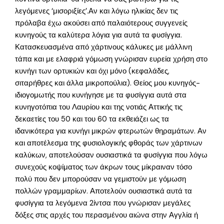
λεγόμενες ‘μισοριξίες’.Αν και λόγω ηλικίας δεν τις
πρόλαβα έχω ακούσει από παλαιότερους συγγενείς
κυνηγούς τα καλύτερα λόγια για αυτά τα φυσίγγια.
Κατασκευασμένα από χάρτινους κάλυκες με μάλλινη
τάπα και με ελαφριά γόμωση γνώρισαν ευρεία χρήση στο
κυνήγι των ορτυκιών και όχι μόνο (κεφαλάδες,
σιταρήθρες και άλλα μικροπούλια). Θείος μου κυνηγός-
ιδιογομωτής που κυνήγησε με τα φυσίγγια αυτά στα
κυνηγοτόπια του Λαυρίου και της νοτιάς Αττικής τις
δεκαετίες του 50 και του 60 τα εκθειάζει ως τα
ιδανικότερα για κυνήγι μικρών φτερωτών θηραμάτων. Αν
και αποτέλεσμα της φυσιολογικής φθοράς των χάρτινων
καλύκων, αποτελούσαν ουσιαστικά τα φυσίγγια που λόγω
συνεχούς κοψίματος των άκρων τους μίκραιναν τόσο
πολύ που δεν μπορούσαν να γεμιστούν με γόμωση
πολλών γραμμαρίων. Αποτελούν ουσιαστικά αυτά τα
φυσίγγια τα λεγόμενα 2ίντσα που γνώρισαν μεγάλες
δόξες στις αρχές του περασμένου αιώνα στην Αγγλία ή