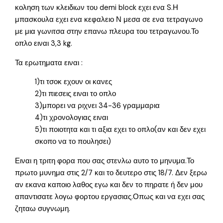
κοληση των κλειδιων του demi block εχει ενα S.Η
μπασκουλα εχει ενα κεφαλειο Ν μεσα σε ενα τετραγωνο
με μια γωνιτσα στην επανω πλευρα του τετραγωνου.Το
οπλο ειναι 3,3 kg.
Τα ερωτηματα ειναι :
1)τι τσοκ εχουν οι κανες
2)τι πιεσεις ειναι το οπλο
3)μπορει να ριχνει 34-36 γραμμαρια
4)τι χρονολογιας ειναι
5)τι ποιοτητα και τι αξια εχει το οπλο(αν και δεν εχει
σκοπο να το πουλησει)
Ειναι η τριτη φορα που σας στενλω αυτο το μηνυμα.Το
πρωτο μυνημα στις 2/7 και το δευτερο στις 18/7. Δεν ξερω
αν εκανα καποιο λαθος εγω και δεν το πηρατε ή δεν μου
απαντισατε λογω φορτου εργασιας.Οπως και να εχει σας
ζηταω συγνωμη.