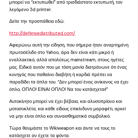
μπορεί να “εκτυπωθεί” από τρισδιάστατο εκτυπωτή, τον
λεγόμενο 3d printer.
Δείτε την προσπάθεια εδώ:
http://defensedistributed.com/
Αφιερώνω αυτή την είδηση, που σήμερα ήταν αναρτημένη
πρωτοσέλιδο στο Yahoo, άρα δεν είναι κάτι μικρό ή
εναλλακτικό, αλλά απολύτως mainstream, στους ηγέτες
μας. Ειδικά αυτόν που με τόση μανία διατράνωνε ότι ένας
κυνηγός που παθαίνει διαβήτη ή καρδιά πρέπει να
παραδίδει τα όπλα του. “Δεν μπορεί ένας ανίκανος να έχει
όπλο, ΟΠΛΟ! ΕΙΝΑΙ ΟΠΛΟ! Να του κατάσχεται!”
Αυτοκίνητο μπορεί να έχει βέβαια, και αλυσοπρίονο και
μοτοσυκλέτα, και κάθε είδους επικίνδυνο μαραφέτι, αρκεί
να μην είναι όπλο και συναισθηματικά συμβολικό.
Τώρα θαυμάστε το Wikiweapon και άιντε να τους το
κατάσχετε αν έχετε τα φόντα.