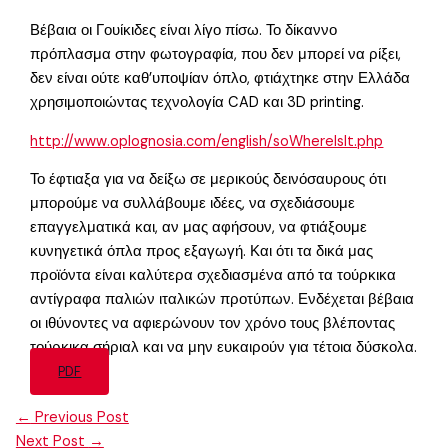
Βέβαια οι Γουίκιδες είναι λίγο πίσω. Το δίκαννο
πρόπλασμα στην φωτογραφία, που δεν μπορεί να ρίξει,
δεν είναι ούτε καθ’υποψίαν όπλο, φτιάχτηκε στην Ελλάδα
χρησιμοποιώντας τεχνολογία CAD και 3D printing.
http://www.oplognosia.com/english/soWhereIsIt.php
Το έφτιαξα για να δείξω σε μερικούς δεινόσαυρους ότι
μπορούμε να συλλάβουμε ιδέες, να σχεδιάσουμε
επαγγελματικά και, αν μας αφήσουν, να φτιάξουμε
κυνηγετικά όπλα προς εξαγωγή. Και ότι τα δικά μας
προϊόντα είναι καλύτερα σχεδιασμένα από τα τούρκικα
αντίγραφα παλιών ιταλικών προτύπων. Ενδέχεται βέβαια
οι ιθύνοντες να αφιερώνουν τον χρόνο τους βλέποντας
τούρκικα σήριαλ και να μην ευκαιρούν για τέτοια δύσκολα.
PDF
←
Previous Post
Next Post
→