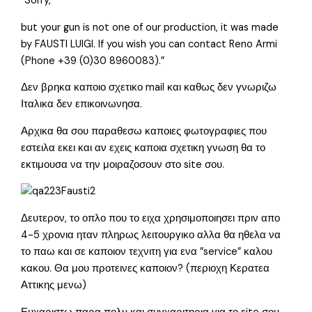
”Sorry,
but your gun is not one of our production, it was made
by FAUSTI LUIGI. If you wish you can contact Reno Armi
(Phone +39 (0)30 8960083).”
Δεν βρηκα καποιο σχετικο mail και καθως δεν γνωριζω
Ιταλικα δεν επικοινωνησα.
Αρχικα θα σου παραθεσω καποιες φωτογραφιες που
εστειλα εκει και αν εχεις καποια σχετικη γνωση θα το
εκτιμουσα να την μοιραζοσουν στο site σου.
Δευτερον, το οπλο που το ειχα χρησιμοποιησει πριν απο
4-5 χρονια ηταν πληρως λειτουργικο αλλα θα ηθελα να
το παω και σε καποιον τεχνιτη για ενα ”service” καλου
κακου. Θα μου προτεινες καποιον? (περιοχη Κερατεα
Αττικης μενω)