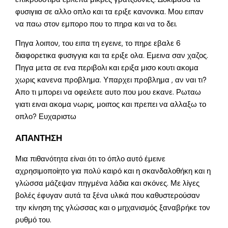
φυσιγιια σε αλλο οπλο και τα εριξε κανονικα. Μου ειπαν
να παω στον εμπορο που το πηρα και να το δει.
Πηγα λοιπον, του ειπα τη εγεινε, το πηρε εβαλε 6
διαφορετικα φυσιγγια και τα εριξε ολα. Εμεινα σαν χαζος.
Πηγα μετα σε ενα περιβολι και εριξα μισο κουτι ακομα
χωρις κανενα προβλημα. Υπαρχει προβλημα , αν ναι τι?
Απο τι μπορει να οφειλετε αυτο που μου εκανε. Ρωταω
γιατι ειναι ακομα νωρις, μοιπος και πρεπει να αλλαξω το
οπλο? Ευχαριστω
ΑΠΑΝΤΗΣΗ
Μια πιθανότητα είναι ότι το όπλο αυτό έμεινε
αχρησιμοποίητο για πολύ καιρό και η σκανδαλοθήκη και η
γλώσσα μάζεψαν πηγμένα λάδια και σκόνες. Με λίγες
βολές έφυγαν αυτά τα ξένα υλικά που καθυστερούσαν
την κίνηση της γλώσσας και ο μηχανισμός ξαναβρήκε τον
ρυθμό του.