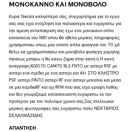
MONOKANNO KAI ΜΟΝΟΒΟΛΟ
Κυριε Νικητα καλησπερα σας, συγχαρητηρια για το εργο
σας σας ειχα ενοχληση και παλαιοτερα και ευχαριστω για
την αμεση ανταποκριση σας εχω ενα μονοκανο οπλο
κατασκευη του 1981 οπου θα ηθελα μερικες πληροφοριες
χρησιμοποιω οπως μου ειπατε απλα φυσιγγια τον 70 χιλ
θελω να χρησιμοποιησω και μονοβολο φυσιγγη χαμηλης
πιεσεως μπορω η θα κανω ζημια στην κανη η Η κανη
αναγραφη KG1070 CAM70 18,3 FNTO με αστερι RSF με
αστερι ενα σχεδιο με ενα αστερι και AH. ΣΤΟ ΚΛΗΣΤΡΟ
PSF αστερι FINTO αστερι RF ενα αστερι μονοτου και μεσα
σε μια καρδιαRF και οχι RFM που σας ειχα γραψη λαθος
και δεν γνωριζουμε κατασκευαστη ευχαριστω εκ τον
προτερoν για τον πολυτιμο χρονο σας.Σας στελνωκαι
μερικες φωτογραφιες σας ευχαριστω πολυ ΝΕΚΤΑΡΙΟΣ
ΣΕΛΑΛΜΑΖΙΔΗΣ
ΑΠΑΝΤΗΣΗ