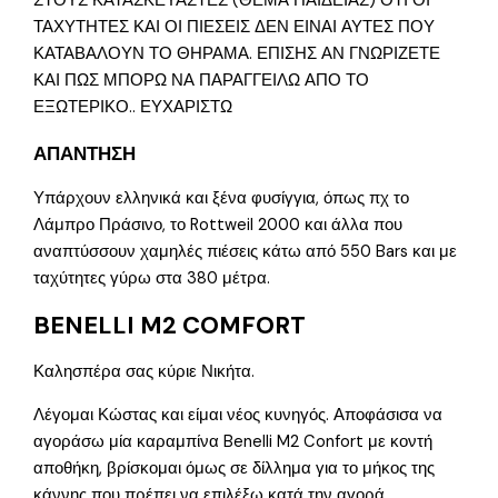
ΣΤΟΥΣ ΚΑΤΑΣΚΕΥΑΣΤΕΣ (ΘΕΜΑ ΠΑΙΔΕΙΑΣ) ΟΤΙ ΟΙ
ΤΑΧΥΤΗΤΕΣ ΚΑΙ ΟΙ ΠΙΕΣΕΙΣ ΔΕΝ ΕΙΝΑΙ ΑΥΤΕΣ ΠΟΥ
ΚΑΤΑΒΑΛΟΥΝ ΤΟ ΘΗΡΑΜΑ. ΕΠΙΣΗΣ ΑΝ ΓΝΩΡΙΖΕΤΕ
ΚΑΙ ΠΩΣ ΜΠΟΡΩ ΝΑ ΠΑΡΑΓΓΕΙΛΩ ΑΠΟ ΤΟ
ΕΞΩΤΕΡΙΚΟ.. ΕΥΧΑΡΙΣΤΩ
ΑΠΑΝΤΗΣΗ
Υπάρχουν ελληνικά και ξένα φυσίγγια, όπως πχ το
Λάμπρο Πράσινο, το Rottweil 2000 και άλλα που
αναπτύσσουν χαμηλές πιέσεις κάτω από 550 Bars και με
ταχύτητες γύρω στα 380 μέτρα.
BENELLI M2 COMFORT
Καλησπέρα σας κύριε Νικήτα.
Λέγομαι Κώστας και είμαι νέος κυνηγός. Αποφάσισα να
αγοράσω μία καραμπίνα Benelli M2 Confort με κοντή
αποθήκη, βρίσκομαι όμως σε δίλλημα για το μήκος της
κάννης που πρέπει να επιλέξω κατά την αγορά.