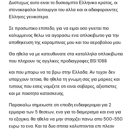
Δυστυχως αυτο ειναι το δυσκαμπτο Ελληνικο κρατος, οι
στενοκεφαλοι λειτουργοι του αλλα και οι αδιαφορουντες
Ελληνες γενικοτερα.
Σε προσωπικο επιπεδο, για να ειμαι οσο γινεται πιο
καλυμμενος θελω να αγορασω ενα οπλοκιβωτιο για την
αποθηκευση της καραμπινας μου και του αεροβολου μου.
Θα ηθελα να με κατευθυνατε στα καταλληλα οπλοκιβωτια
που πληρουν τις αγγλικες προδιαγραφες BSI 1088
και που μπορω να τα βρω στην Ελλαδα. Αν τυχον δεν
υπαρχουν τετοια, θα ηθελα τη γνωμη σας για μαρκες και
τυπους που εσεις νομιζετε οτι ειναι σοβαρες, αξιοπιστες
και με ποιοτητα κατασκευης.
Παρακαλω σημειωστε οτι επειδη ενδιαφερομαι για 2
ερμαρια των 5 θεσεων, ενα για το διαμερισμα και ενα για
το εξοχικο, θα ηθελα να μην στοιχιζει πανω απο 500-550
ευρω το ενα. Και τα δυο σπιτια καλυπτονται επι πλεον