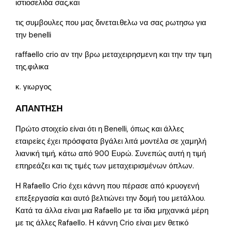
ιστιοσελιδα σας,και
τις συμβουλες που μας δινεται.θελω να σας ρωτησω για
την benelli
raffaello crio αν την βρω μεταχειρησμενη και την την τιμη
της.φιλικα
κ. γιωργος
ΑΠΑΝΤΗΣΗ
Πρώτο στοιχείο είναι ότι η Benelli, όπως και άλλες
εταιρείες έχει πρόσφατα βγάλει λιτά μοντέλα σε χαμηλή
λιανική τιμή, κάτω από 900 Ευρώ. Συνεπώς αυτή η τιμή
επηρεάζει και τις τιμές των μεταχειρισμένων όπλων.
Η Rafaello Crio έχει κάννη που πέρασε από κρυογενή
επεξεργασία και αυτό βελτιώνει την δομή του μετάλλου.
Κατά τα άλλα είναι μια Rafaello με τα ίδια μηχανικά μέρη
με τις άλλες Rafaello. Η κάννη Crio είναι μεν θετικό