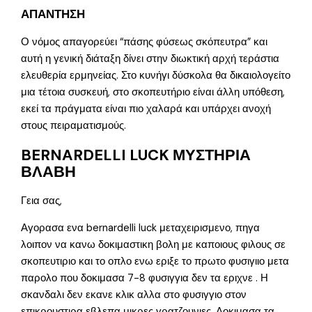
ΑΠΑΝΤΗΣΗ
Ο νόμος απαγορεύει “πάσης φύσεως σκόπευτρα” και
αυτή η γενική διάταξη δίνει στην διωκτική αρχή τεράστια
ελευθερία ερμηνείας. Στο κυνήγι δύσκολα θα δικαιολογείτο
μια τέτοια συσκευή, στο σκοπευτήριο είναι άλλη υπόθεση,
εκεί τα πράγματα είναι πιο χαλαρά και υπάρχει ανοχή
στους πειραματισμούς.
BERNARDELLI LUCK ΜΥΣΤΗΡΙΑ
ΒΛΑΒΗ
Γεια σας,
Αγορασα ενα bernardelli luck μεταχειρισμενο, πηγα
λοιπον να κανω δοκιμαστικη βολη με καποιους φιλους σε
σκοπευτιριο και το οπλο ενω εριξε το πρωτο φυσιγιιο μετα
παρολο που δοκιμασα 7-8 φυσιγγια δεν τα εριχνε . Η
σκανδαλι δεν εκανε κλικ αλλα στο φυσιγγιο στον
επικρουστιρα εβλεπα μικρες γρατζουνιες. Δοκιμασα τα