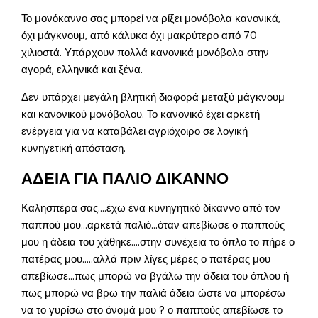
Το μονόκαννο σας μπορεί να ρίξει μονόβολα κανονικά,
όχι μάγκνουμ, από κάλυκα όχι μακρύτερο από 70
χιλιοστά. Υπάρχουν πολλά κανονικά μονόβολα στην
αγορά, ελληνικά και ξένα.
Δεν υπάρχει μεγάλη βλητική διαφορά μεταξύ μάγκνουμ
και κανονικού μονόβολου. Το κανονικό έχει αρκετή
ενέργεια για να καταβάλει αγριόχοιρο σε λογική
κυνηγετική απόσταση.
ΑΔΕΙΑ ΓΙΑ ΠΑΛΙΟ ΔΙΚΑΝΝΟ
Καλησπέρα σας….έχω ένα κυνηγητικό δίκαννο από τον
παππού μου…αρκετά παλιό…όταν απεβίωσε ο παππούς
μου η άδεια του χάθηκε….στην συνέχεια το όπλο το πήρε ο
πατέρας μου…..αλλά πριν λίγες μέρες ο πατέρας μου
απεβίωσε…πως μπορώ να βγάλω την άδεια του όπλου ή
πως μπορώ να βρω την παλιά άδεια ώστε να μπορέσω
να το γυρίσω στο όνομά μου ? ο παππούς απεβίωσε το