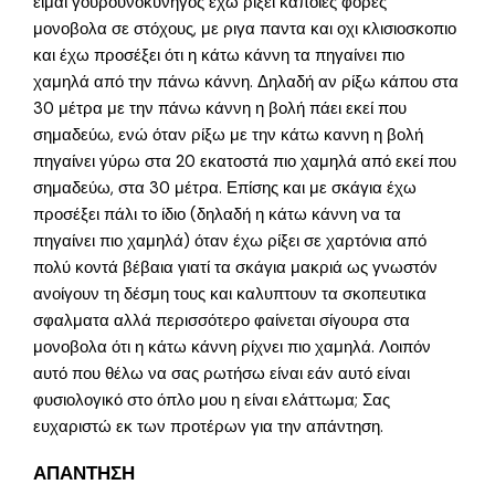
είμαι γουρουνοκυνηγος έχω ρίξει κάποιες φορές
μονοβολα σε στόχους, με ριγα παντα και οχι κλισιοσκοπιο
και έχω προσέξει ότι η κάτω κάννη τα πηγαίνει πιο
χαμηλά από την πάνω κάννη. Δηλαδή αν ρίξω κάπου στα
30 μέτρα με την πάνω κάννη η βολή πάει εκεί που
σημαδεύω, ενώ όταν ρίξω με την κάτω καννη η βολή
πηγαίνει γύρω στα 20 εκατοστά πιο χαμηλά από εκεί που
σημαδεύω, στα 30 μέτρα. Επίσης και με σκάγια έχω
προσέξει πάλι το ίδιο (δηλαδή η κάτω κάννη να τα
πηγαίνει πιο χαμηλά) όταν έχω ρίξει σε χαρτόνια από
πολύ κοντά βέβαια γιατί τα σκάγια μακριά ως γνωστόν
ανοίγουν τη δέσμη τους και καλυπτουν τα σκοπευτικα
σφαλματα αλλά περισσότερο φαίνεται σίγουρα στα
μονοβολα ότι η κάτω κάννη ρίχνει πιο χαμηλά. Λοιπόν
αυτό που θέλω να σας ρωτήσω είναι εάν αυτό είναι
φυσιολογικό στο όπλο μου η είναι ελάττωμα; Σας
ευχαριστώ εκ των προτέρων για την απάντηση.
ΑΠΑΝΤΗΣΗ