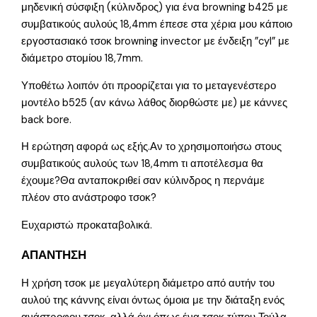
μηδενική σύσφιξη (κύλινδρος) για ένα browning b425 με
συμβατικούς αυλούς 18,4mm έπεσε στα χέρια μου κάποιο
εργοστασιακό τσοκ browning invector με ένδειξη ”cyl” με
διάμετρο στομίου 18,7mm.
Υποθέτω λοιπόν ότι προορίζεται για το μεταγενέστερο
μοντέλο b525 (αν κάνω λάθος διορθώστε με) με κάννες
back bore.
Η ερώτηση αφορά ως εξής.Αν το χρησιμοποιήσω στους
συμβατικούς αυλούς των 18,4mm τι αποτέλεσμα θα
έχουμε?Θα ανταποκριθεί σαν κύλινδρος η περνάμε
πλέον στο ανάστροφο τσοκ?
Ευχαριστώ προκαταβολικά.
ΑΠΑΝΤΗΣΗ
Η χρήση τσοκ με μεγαλύτερη διάμετρο από αυτήν του
αυλού της κάννης είναι όντως όμοια με την διάταξη ενός