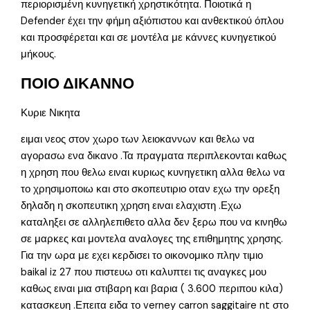
περιορισμένη κυνηγετική χρηστικότητα. Ποιοτικά η
Defender έχει την φήμη αξιόπιστου και ανθεκτικού όπλου
και προσφέρεται και σε μοντέλα με κάννες κυνηγετικού
μήκους.
ΠΟΙΟ ΔΙΚΑΝΝΟ
Κυριε Νικητα
ειμαι νεος στον χωρο των λειοκαννων και θελω να
αγορασω ενα δικανο .Τα πραγματα περιπλεκονται καθως
η χρηση που θελω ειναι κυριως κυνηγετικη αλλα θελω να
το χρησιμοποιω και στο σκοπευτιριο οταν εχω την ορεξη
δηλαδη η σκοπευτικη χρηση ειναι ελαχιστη .Εχω
καταληξει σε αλληλεπιθετο αλλα δεν ξερω που να κινηθω
σε μαρκες και μοντελα αναλογες της επιθημητης χρησης.
Για την ωρα με εχει κερδισει το οικονομικο πλην τιμιο
baikal iz 27 που πιστευω οτι καλυπτει τις αναγκες μου
καθως ειναι μια στιβαρη και βαρια ( 3.600 περιπου κιλα)
κατασκευη .Επειτα ειδα το verney carron saggitaire nt στο