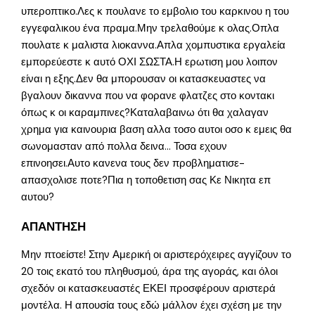
υπεροπτικο.Λες κ πουλανε το εμβολιο του καρκινου η του
εγγεφαλικου ένα πραμα.Μην τρελαθούμε κ ολας.Οπλα
πουλατε κ μαλιστα λιοκαννα.Απλα χομπυστικα εργαλεία
εμπορεύεστε κ αυτό ΟΧΙ ΣΩΣΤΑ.Η ερωτιση μου λοιπον
είναι η εξης.Δεν θα μπορουσαν οι κατασκευαστες να
βγαλουν δικαννα που να φορανε φλατζες στο κοντακι
όπως κ οι καραμπινες?Καταλαβαινω ότι θα χαλαγαν
χρημα για καινουρια βαση αλλα τοσο αυτοι οσο κ εμεις θα
σωνομασταν από πολλα δεινα… Τοσα εχουν
επινοησει.Αυτο κανενα τους δεν προβληματισε-
απασχολισε ποτε?Πια η τοποθετιση σας Κε Νικητα επ
αυτου?
ΑΠΑΝΤΗΣΗ
Μην πτοείστε! Στην Αμερική οι αριστερόχειρες αγγίζουν το
20 τοις εκατό του πληθυσμού, άρα της αγοράς, και όλοι
σχεδόν οι κατασκευαστές ΕΚΕΙ προσφέρουν αριστερά
μοντέλα. Η απουσία τους εδώ μάλλον έχει σχέση με την