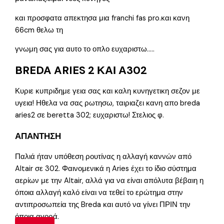
και προσφατα απεκτησα μια franchi fas pro.και κανη
66cm θελω τη
γνωμη σας για αυτο το οπλο ευχαριστω…..
BREDA ARIES 2 ΚΑΙ Α302
Κυριε κυπριδημε γεια σας και καλη κυνηγετικη σεζον με
υγεια! Ηθελα να σας ρωτησω, ταιριαζει κανη απο breda
aries2 σε beretta 302; ευχαριστω! Στελιος φ.
ΑΠΑΝΤΗΣΗ
Παλιά ήταν υπόθεση ρουτίνας η αλλαγή καννών από
Altair σε 302. Φαινομενικά η Aries έχει το ίδιο σύστημα
αερίων με την Altair, αλλά για να είναι απόλυτα βέβαιη η
όποια αλλαγή καλό είναι να τεθεί το ερώτημα στην
αντιπροσωπεία της Breda και αυτό να γίνει ΠΡΙΝ την
όποια αγορά.