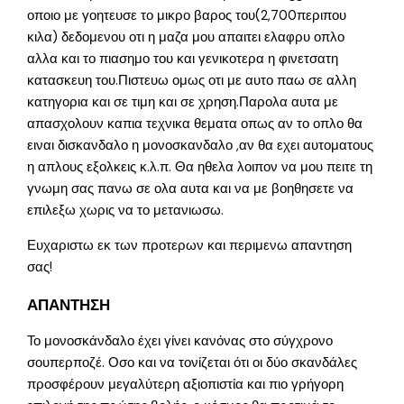
οποιο με γοητευσε το μικρο βαρος του(2,700περιπου
κιλα) δεδομενου οτι η μαζα μου απαιτει ελαφρυ οπλο
αλλα και το πιασημο του και γενικοτερα η φινετσατη
κατασκευη του.Πιστευω ομως οτι με αυτο παω σε αλλη
κατηγορια και σε τιμη και σε χρηση.Παρολα αυτα με
απασχολουν καπια τεχνικα θεματα οπως αν το οπλο θα
ειναι δισκανδαλο η μονοσκανδαλο ,αν θα εχει αυτοματους
η απλους εξολκεις κ.λ.π. Θα ηθελα λοιπον να μου πειτε τη
γνωμη σας πανω σε ολα αυτα και να με βοηθησετε να
επιλεξω χωρις να το μετανιωσω.
Ευχαριστω εκ των προτερων και περιμενω απαντηση
σας!
ΑΠΑΝΤΗΣΗ
Το μονοσκάνδαλο έχει γίνει κανόνας στο σύγχρονο
σουπερποζέ. Οσο και να τονίζεται ότι οι δύο σκανδάλες
προσφέρουν μεγαλύτερη αξιοπιστία και πιο γρήγορη