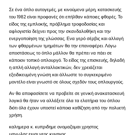
Σε ένα όπλο αυτογεμές, με κινούμενα μέρη, κατασκευής
του 1982 είναι προφανές ότι επήλθαν κάποιες φθορές. Το
είδος της εμπλοκής, πρόβλημα τροφοδοσίας και
αφλογιστία δείχνει προς την σκανδαλοθήκη και την
ενεργοποίηση της γλώσσας. Ενα γερό σέρβις και αλλαγή
των φθαρμένων τμημάτων θα την επαναφέρει. Λόγω
αποστάσεως το όπλο μάλλον θα πρέπει να πάει σε
κάποιον τοπικό οπλουργό. Το είδος της επισκευής, δηλαδή
η απλή αλλαγή ανταλλακτικών, δεν χρειάζεται
εξειδικευμένη γνώση και άλλωστε το συγκεκριμένο
μοντέλο είναι γνωστό σε όλους σχεδόν τους οπλουργούς.
Αν θα αποφασίσετε να προβείτε σε γενική ανακατασκευή
λογικό θα ήταν να αλλάξετε όλα τα ελατήρια του όπλου
διότι όλα έχουν υποστεί κάποια καθίζηση από την πολυετή
χρήση.
καλημερα κ. κυπριδημε ονομαζομαι χρηστος
μανωλας.ειμαι νεος κυνηγος