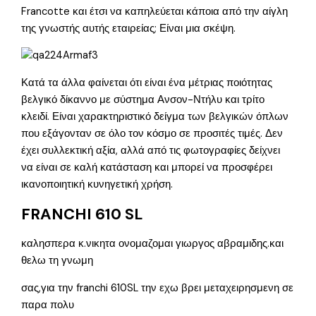
Francotte και έτσι να καπηλεύεται κάποια από την αίγλη
της γνωστής αυτής εταιρείας; Είναι μια σκέψη.
Κατά τα άλλα φαίνεται ότι είναι ένα μέτριας ποιότητας
βελγικό δίκαννο με σύστημα Ανσον-Ντήλυ και τρίτο
κλειδί. Είναι χαρακτηριστικό δείγμα των βελγικών όπλων
που εξάγονταν σε όλο τον κόσμο σε προσιτές τιμές. Δεν
έχει συλλεκτική αξία, αλλά από τις φωτογραφίες δείχνει
να είναι σε καλή κατάσταση και μπορεί να προσφέρει
ικανοποιητική κυνηγετική χρήση.
FRANCHI 610 SL
καλησπερα κ.νικητα ονομαζομαι γιωργος αβραμιδης.και
θελω τη γνωμη
σας,για την franchi 610SL την εχω βρει μεταχειρησμενη σε
παρα πολυ