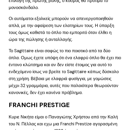
επιλογή της πρώτης βολής, ο κόσμος θα προτιμά το
μονοσκάνδαλο.
Οι αυτόματοι εξολκείς μπορούν να απενεργοποιηθούν
απλά, με την αφαίρεση των ελατηρίων τους. Η ύπαρξη
τους όμως καθιστά το όπλο πιο εμποριτό όταν έλθει η
ώρα της πώλησης ή ανταλλαγής.
Το Sagittaire είναι σαφώς το πιο ποιοτικό από τα δύο
όπλα. Ομως έχετε υπόψη ότι ένα ελαφρύ όπλο θα έχει πιο
έντονο κλώτσημα και αν δεν είστε έτοιμος για αυτό το
ενδεχόμενο ίσως να βρείτε το Sagittaire κάπως δύσκολο
στη χρήση. Βέβαια με ελαφριά φυσίγγια, με γομώσεις
μέχρι 32 γραμμάρια, αυτές που παλαιότερα θεωρούνταν
κανονικές, δεν έχει κανένα πρόβλημα.
FRANCHI PRESTIGE
Κυριε Νικήτα είμαι ο Παναγιώτης Χρήστου από την Καλή
του Ν. Πέλλας και εχω μια Franchi Prestize αγορασμένη