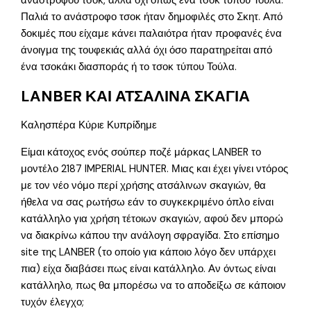
ανάστροφου τσοκ, αλλά όχι όπως ένα τσοκ τύπου Τούλα.
Παλιά το ανάστροφο τσοκ ήταν δημοφιλές στο Σκητ. Από
δοκιμές που είχαμε κάνει παλαιότρα ήταν προφανές ένα
άνοιγμα της τουφεκιάς αλλά όχι όσο παρατηρείται από
ένα τσοκάκι διασποράς ή το τσοκ τύπου Τούλα.
LANBER ΚΑΙ ΑΤΣΑΛΙΝΑ ΣΚΑΓΙΑ
Καλησπέρα Κύριε Κυπρίδημε
Είμαι κάτοχος ενός σούπερ ποζέ μάρκας LANBER το
μοντέλο 2187 IMPERIAL HUNTER. Μιας και έχει γίνει ντόρος
με τον νέο νόμο περί χρήσης ατσάλινων σκαγιών, θα
ήθελα να σας ρωτήσω εάν το συγκεκριμένο όπλο είναι
κατάλληλο για χρήση τέτοιων σκαγιών, αφού δεν μπορώ
να διακρίνω κάπου την ανάλογη σφραγίδα. Στο επίσημο
site της LANBER (το οποίο για κάποιο λόγο δεν υπάρχει
πια) είχα διαβάσει πως είναι κατάλληλο. Αν όντως είναι
κατάλληλο, πως θα μπορέσω να το αποδείξω σε κάποιον
τυχόν έλεγχο;