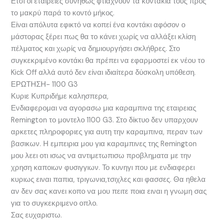
Ετσι οι εταιρείες συνήθως φτιάχνουν τα κοντάκια τους προς
το μακρύ παρά το κοντό μήκος.
Είναι απόλυτα εφικτό να κοπεί ένα κοντάκι αφόσον ο
μάστορας ξέρει πως θα το κάνει χωρίς να αλλάξει κλίση
πέλματος και χωρίς να δημιουργήσει σκλήθρες. Στο
συγκεκριμένο κοντάκι θα πρέπει να εφαρμοστεί εκ νέου το
Kick Off αλλά αυτό δεν είναι ιδιαίτερα δύσκολη υπόθεση.
ΕΡΩΤΗΣΗ- 1100 G3
Κυριε Κυπριδήμε καλησπερα,
Ενδιαφερομαι να αγορασω μια καραμπινα της εταιρειας
Remington το μοντελο 1100 G3. Στο δίκτυο δεν υπαρχουν
αρκετες πληροφοριες για αυτη την καραμπινα, περαν των
βασικων. Η εμπειρια μου για καραμπινες της Remington
μου λεει οτι ισως να αντιμετωπισω προβληματα με την
χρηση καποιων φυσιγγιων. Το κυνηγι που με ενδιαφερει
κυριως ειναι παπια, τριγωνια,τσιχλες και φασσες. Θα ηθελα
αν δεν σας κανει κοπο να μου πειτε ποια ειναι η γνωμη σας
για το συγκεκριμενο οπλο.
Σας ευχαριστω.