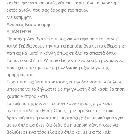
και δεν φαίνεται σε αυτές κάποια παραπάνω επιγραφή
εκτός αυτών που σας έφραψα πιο πάνω.
Με εκτίμηση,
Ανδρέας Καπασούρης
ΑΠΑΝΤΗΣΗ
Προσοχή! Δεν βγαίνει ο πίρος για να αφαιρεθεί η κάννη!!!
Απλά ξεβιδώνουμε την πάπια και τότε βγαίνει το σίδερο της
πάπιας και μετά η κάννη όπως σε όλα τα σπαστά όπλα.
Το μοντέλο 37 της Winchester είναι ένα κομψό μονόκαννο
που έχει αποκτήσει μικρή συλλεκτική αξία λόγω της
ομορφιάς του.
Τώρα που ισχύει η παράταση για την δήλωση των όπλων
μπορείτε να το δηλώσετε με την γνωστή διαδικασία (αίτηση,
χαρτιά γιατρού κλπ).
Το κόψιμο της κάννης σε μονόκαννο χωρίς ρίγα είναι
σχετικά απλή υπόθεση. Ομως πριν προβείτε σε τέτοια
δραστική και μη αναστρέψιμη πράξη ρίξτε μερικά φυσίγγια
με το όπλο ως έχει. Θα δείτε ότι η μακριά κάννη ίσως να
βολεύει σε ένα τόσο ελαφρύ όπλο και με μια ποικιλία