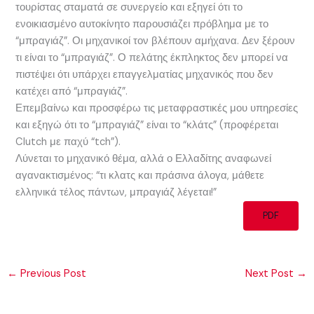
τουρίστας σταματά σε συνεργείο και εξηγεί ότι το
ενοικιασμένο αυτοκίνητο παρουσιάζει πρόβλημα με το
“μπραγιάζ”. Οι μηχανικοί τον βλέπουν αμήχανα. Δεν ξέρουν
τι είναι το “μπραγιάζ”. Ο πελάτης έκπληκτος δεν μπορεί να
πιστέψει ότι υπάρχει επαγγελματίας μηχανικός που δεν
κατέχει από “μπραγιάζ”.
Επεμβαίνω και προσφέρω τις μεταφραστικές μου υπηρεσίες
και εξηγώ ότι το “μπραγιάζ” είναι το “κλάτς” (προφέρεται
Clutch με παχύ “tch”).
Λύνεται το μηχανικό θέμα, αλλά ο Ελλαδίτης αναφωνεί
αγανακτισμένος: “τι κλατς και πράσινα άλογα, μάθετε
ελληνικά τέλος πάντων, μπραγιάζ λέγεται!”
PDF
←
Previous Post
Next Post
→