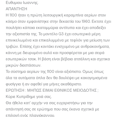
Ευθυμιου Ιωαννης.
ΑΠΑΝΤΗΣΗ
Η 1100 ήταν η πρώτη λειτουργική καραμπίνα αερίων στον
κόσμο όταν εμφανίστηκε στην δεκαετία του 1960. Εκτοτε έχει
πουλήσει κάποια εκατομμύρια αντίτυπα και έχει αποδείξει
την αξιοπιστία της. Το μοντέλο G3 έχει εσωτερικά μέρη
επινικελωμένα και επικαλυμμένα με τεφλόν για μείωση των
τριβών. Επίσης έχει κοντάκι ενισχυμένο με ανθρακονήματα,
κάννη με διευρυμένο αυλό και προσφέρεται με μια σειρά
εσωτερικών τσοκ. Η βάση είναι βέβαια ατσάλινη και σχετικα
μικρών διαστάσεων.
Το σύστημα αερίων της 1100 είναι αξιόπιστο. Ομως όπως
όλα τα αυτόματα όπλα δεν θα δουλέψει με κακογεμισμένα
φυσίγγια ή αν αφεθεί για μήνες ακαθάριστο.
ΕΡΩΤΗΣΗ : ΜΗΠΩΣ ΕΙΜΑΙ ΕΘΝΙΚΟΣ ΜΕΙΟΔΟΤΗΣ ;
Κύριε Κυπρίδημε γειά σας.
Θα ήθελα κατ’ αρχήν να σας ευχαριστήσω για την
απάντησή σας σε ερώτημα που σας έκανα σχετικά με
επιλογή ενός πλαγιόκαννου.