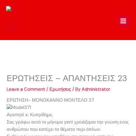
Skip
to
content
ΕΡΩΤΗΣΕΙΣ – ΑΠΑΝΤΗΣΕΙΣ 23
Leave a Comment
/
Ερωτήσεις
/ By
Administrator
ΕΡΩΤΗΣΗ- ΜΟΝΟΚΑΝΝΟ ΜΟΝΤΕΛΟ 37
Αγαπητέ κ. Κυπρίδημε,
Σας γράφω αυτό το μήνυμα γιατί χρειάζομαι την γνώση ενος
ανθρώπου που κατέχει τα θέματα περι όπλων.