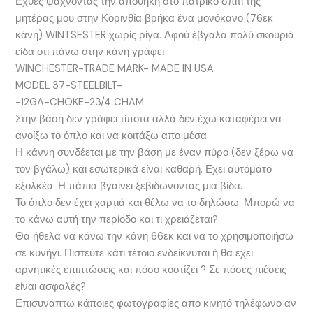
Εχθές ψάχνοντας την αποθήκη στο πατρικό σπίτι της
μητέρας μου στην Κορινθία βρήκα ένα μονόκανο (76εκ
κάνη) WINTSESTER χωρίς ρίγα. Αφού έβγαλα πολύ σκουριά
είδα οτι πάνω στην κάνη γράφει :
WINCHESTER-TRADE MARK- MADE IN USA
MODEL 37-STEELBILT-
-12GA-CHOKE-23/4 CHAM
Στην βάση δεν γράφει τίποτα αλλά δεν έχω καταφέρει να
ανοίξω το όπλο και να κοιτάξω απο μέσα.
Η κάννη συνδέεται με την βάση με έναν πύρο (δεν ξέρω να
τον βγάλω) και εσωτερικά είναι καθαρή. Εχει αυτόματο
εξολκέα. Η πάπια βγαίνει ξεβιδώνοντας μια βίδα.
Το όπλο δεν έχει χαρτιά και θέλω να το δηλώσω. Μπορώ να
το κάνω αυτή την περίοδο και τι χρειάζεται?
Θα ήθελα να κάνω την κάνη 66εκ και να το χρησιμοποιήσω
σε κυνήγι. Πιστεύτε κάτι τέτοιο ενδείκνυται ή θα έχει
αρνητικές επιπτώσεις και πόσο κοστίζει ? Σε πόσες πιέσεις
είναι ασφαλές?
Επισυνάπτω κάποιες φωτογραφίες απο κινητό τηλέφωνο αν