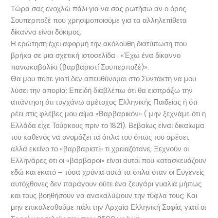
Τώρα σας ενοχλώ πάλι για να σας ρωτήσω αν ο όρος
Σουπερποζέ που χρησιμοποιούμε για τα αλληλεπίθετα
δίκαννα είναι δόκιμος.
Η ερώτηση έχει αφορμή την ακόλουθη διατύπωση που
βρήκα σε μια σχετική ιστοσελίδα : «Έχω ένα δίκαννο
πανωκαβαλίκι (βαρβαριστί Σουπερποζέ)».
Θα μου πείτε γιατί δεν απευθύνομαι στο Συντάκτη να μου
λύσει την απορία; Επειδή διαβλέπω ότι θα εισπράξω την
απάντηση ότι τυγχάνω αμέτοχος Ελληνικής Παιδείας ή ότι
ρέει στις φλέβες μου αίμα «Βαρβαρικόν» ( μην ξεχνάμε ότι η
Ελλάδα είχε Τούρκους πριν το 1821). Βεβαίως είναι δικαίωμα
του καθενός να ονομάζει τα όπλα του όπως του αρέσει,
αλλά εκείνο το «βαρβαριστί» τι χρειαζότανε; Ξεχνούν οι
Ελληνάρες ότι οι «βάρβαροι» είναι αυτοί που κατασκευάζουν
εδώ και εκατό – τόσα χρόνια αυτά τα όπλα όταν οι Ευγενείς
αυτόχθονες δεν παράγουν ούτε ένα ζευγάρι γυαλιά μήπως
και τους βοηθήσουν να ανακαλύψουν την τύφλα τους; Και
μην επικαλεσθούμε πάλι την Αρχαία Ελληνική Σοφία, γιατί οι