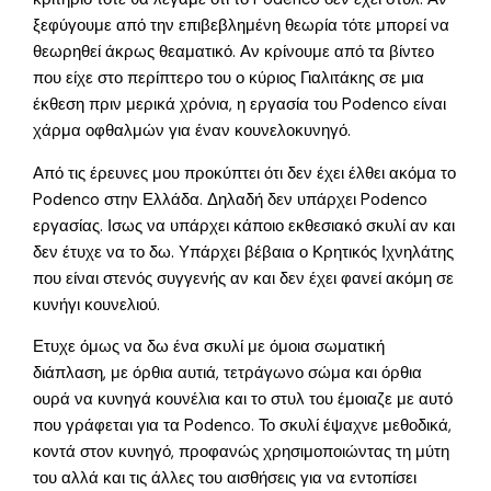
ξεφύγουμε από την επιβεβλημένη θεωρία τότε μπορεί να
θεωρηθεί άκρως θεαματικό. Αν κρίνουμε από τα βίντεο
που είχε στο περίπτερο του ο κύριος Γιαλιτάκης σε μια
έκθεση πριν μερικά χρόνια, η εργασία του Podenco είναι
χάρμα οφθαλμών για έναν κουνελοκυνηγό.
Από τις έρευνες μου προκύπτει ότι δεν έχει έλθει ακόμα το
Podenco στην Ελλάδα. Δηλαδή δεν υπάρχει Podenco
εργασίας. Ισως να υπάρχει κάποιο εκθεσιακό σκυλί αν και
δεν έτυχε να το δω. Υπάρχει βέβαια ο Κρητικός Ιχνηλάτης
που είναι στενός συγγενής αν και δεν έχει φανεί ακόμη σε
κυνήγι κουνελιού.
Ετυχε όμως να δω ένα σκυλί με όμοια σωματική
διάπλαση, με όρθια αυτιά, τετράγωνο σώμα και όρθια
ουρά να κυνηγά κουνέλια και το στυλ του έμοιαζε με αυτό
που γράφεται για τα Podenco. Το σκυλί έψαχνε μεθοδικά,
κοντά στον κυνηγό, προφανώς χρησιμοποιώντας τη μύτη
του αλλά και τις άλλες του αισθήσεις για να εντοπίσει