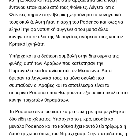
και η Ελλάδα και πέρασε στην αρχαιότητα μια εποχή
έντονου εποικισμού από τους Φοίνικες. Λέγεται ότι οι
Φοίνικες πήραν στην Ιβηρική χερσόνησο τα κυνηγετικά
τους σκυλιά. Αυτή ήταν η αρχή του Podenco και ίσως να
εξηγεί την φαινοτυπική συγγένεια του με τα άλλα
κυνηγετικά σκυλιά της Μεσογείου, ανάμεσα τους και τον
Κρητικό Ιχνηλάτη.
Υπήρχε και μια δεύτερη συμβολή στην δημιουργία της
φυλής, αυτή των Αράβων που κατέκτησαν την
Πορτογαλία και Ισπανία κατά τον Μεσαίωνα. Αυτοί
έφεραν τα λαγωνικά τους, τα μόνα σκυλιά που
συμπαθούν οι Αραβες και το αποτέλεσμα είναι τα
σημερινά Podenco που θεωρούνται εξαιρετικά σκυλιά στο
κυνήγι τριχωτών θηραμάτων.
Τα Podenco είναι ουσιαστικά μια φυλή με τρία μεγέθη και
δύο είδη τριχώματος. Υπάρχετο το μικρό, μεσαίο και
μεγάλο Podenco και το καθένα έχει κοντό λείο τρίχωμα ή
δασύ τρίχωμα όπως του Ντράχτχααρ. Στην πατρίδα του, ή