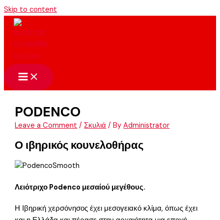
Skip to content
PODENCO
Leave a Comment
/
Σκυλιά
/ By
Administrator
Ο ιβηρικός κουνελοθήρας
Λειότριχο Podenco μεσαίού μεγέθους.
Η Ιβηρική χερσόνησος έχει μεσογειακό κλίμα, όπως έχει