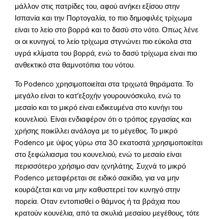
μάλλον στις πατρίδες του, αφού ανήκει εξίσου στην
Ισπανία και την Πορτογαλία, το πιο δημοφιλές τρίχωμα
είναι το λείο στο βορρά και το δασύ στο νότο. Οπως λένε
οι οι κυνηγοί, το λείο τρίχωμα στγνώνει πιο εύκολα στα
υγρά κλίματα του βορρά, ενώ το δασύ τρίχωμα είναι πιο
ανθεκτικό στα θαμνοτόπια του νότου.
Το Podenco χρησιμοποιείται στα τριχωτά θηράματα. Το
μεγάλο είναι το κατ’εξοχήν γουρουνόσκυλο, ενώ το
μεσαίο και το μικρό είναι ειδικευμένα στο κυνήγι του
κουνελιού. Είναι ενδιαφέρον ότι ο τρόπος εργασίας και
χρήσης ποικίλλει ανάλογα με το μέγεθος. Το μικρό
Podenco με ύψος γύρω στα 30 εκατοστά χρησιμοποιείται
στο ξεφώλιασμα του κουνελιού, ενώ το μεσαίο είναι
περισσότερο χρήσιμο σαν ιχνηλάτης. Συχνά το μικρό
Podenco μεταφέρεται σε ειδικό σακίδιο, για να μην
κουράζεται και να μην καθυστερεί τον κυνηγό στην
πορεία. Οταν εντοπισθεί ο θάμνος ή τα βράχια που
κρατούν κουνέλια, από τα σκυλιά μεσαίου μεγέθους, τότε