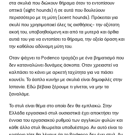
στα σκυλιά που διώκουν θήραμα όταν το εντοπίσουν
οπτικά (sight hounds) ή σε αυτά που δουλεύουν
περισσότερο με τη μύτη (scent hounds). Πρόκειται για
σκυλί που χρησιμοποιεί όλες τις αισθήσεις- την οξύτατη
ακοή του, υποβοηθούμενη και από τα μυτερά και όρθια
αυτιά του για να εντοπίσει το θήραμα, την οξεία όραση και
την καθόλου αδύναμη μύτη του.
Οταν ψάχνει το Podenco τροχάζει με ένα βηματισμό που
δεν καταναλώνει δυνάμεις άσκοπα. Οταν χρειαστεί να
καλπάσει το κάνει με αρκετή ταχύτητα για να πιάσει
κουνέλι. Το άοπλο κυνήγι με σκυλιά είναι δημοφιλές στην
Ισπανία. Εδώ βέβαια ξέρουμε τι γίνεται, να μην τα
ξαναλάμε.
Το στυλ είναι θέμα στο οποίο δεν θα εμπλακώ. Στην
Ελλάδα εργασιακό στυλ ουσιαστικά έχει αποκτήσει την
έννοια του εργασιακού ρυθμού των αγγλικών φυλών και
κάθε άλλο στυλ θεωρείται υποδυέστερο. Αν αυτό είναι το
κριτήριο τότε θα λέγαμε ότι το Podenco δεν έχει στυλ. Αν