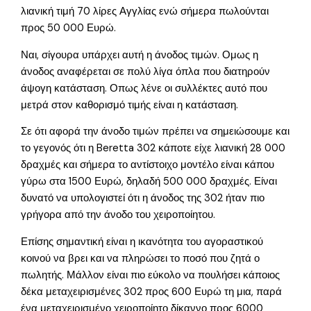
λιανική τιμή 70 λίρες Αγγλίας ενώ σήμερα πωλούνται
προς 50 000 Ευρώ.
Ναι, σίγουρα υπάρχει αυτή η άνοδος τιμών. Ομως η
άνοδος αναφέρεται σε πολύ λίγα όπλα που διατηρούν
άψογη κατάσταση. Οπως λένε οι συλλέκτες αυτό που
μετρά στον καθορισμό τιμής είναι η κατάσταση.
Σε ότι αφορά την άνοδο τιμών πρέπει να σημειώσουμε και
το γεγονός ότι η Beretta 302 κάποτε είχε λιανική 28 000
δραχμές και σήμερα το αντίστοιχο μοντέλο είναι κάπου
γύρω στα 1500 Ευρώ, δηλαδή 500 000 δραχμές. Είναι
δυνατό να υπολογιστεί ότι η άνοδος της 302 ήταν πιο
γρήγορα από την άνοδο του χειροποίητου.
Επίσης σημαντική είναι η ικανότητα του αγοραστικού
κοινού να βρει και να πληρώσει το ποσό που ζητά ο
πωλητής. Μάλλον είναι πιο εύκολο να πουλήσει κάποιος
δέκα μεταχειρισμένες 302 προς 600 Ευρώ τη μια, παρά
ένα μεταχειρισμένο χειροποίητο δίκαννο προς 6000