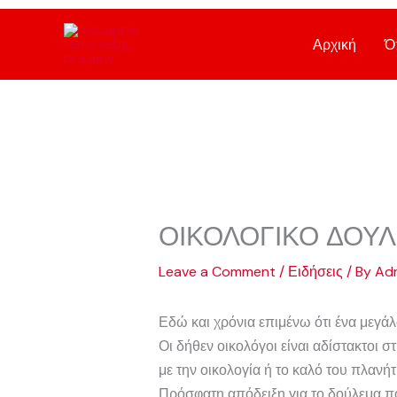
Skip
to
Αρχική
Ό
content
ΟΙΚΟΛΟΓΙΚΟ ΔΟΥΛ
Leave a Comment
/
Ειδήσεις
/ By
Adm
Εδώ και χρόνια επιμένω ότι ένα μεγάλ
Οι δήθεν οικολόγοι είναι αδίστακτοι 
με την οικολογία ή το καλό του πλανήτ
Πρόσφατη απόδειξη για το δούλεμα που