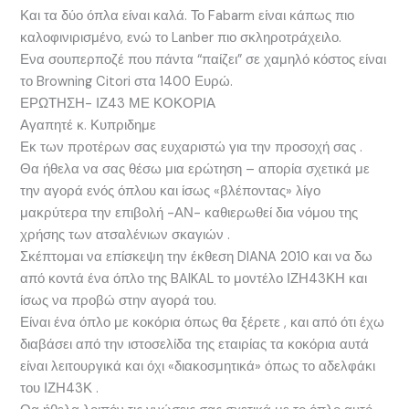
Και τα δύο όπλα είναι καλά. Το Fabarm είναι κάπως πιο
καλοφινιρισμένο, ενώ το Lanber πιο σκληροτράχειλο.
Ενα σουπερποζέ που πάντα “παίζει” σε χαμηλό κόστος είναι
το Browning Citori στα 1400 Ευρώ.
ΕΡΩΤΗΣΗ- ΙΖ43 ΜΕ ΚΟΚΟΡΙΑ
Αγαπητέ κ. Κυπριδημε
Εκ των προτέρων σας ευχαριστώ για την προσοχή σας .
Θα ήθελα να σας θέσω μια ερώτηση – απορία σχετικά με
την αγορά ενός όπλου και ίσως «βλέποντας» λίγο
μακρύτερα την επιβολή -ΑΝ- καθιερωθεί δια νόμου της
χρήσης των ατσαλένιων σκαγιών .
Σκέπτομαι να επίσκεψη την έκθεση DIANA 2010 και να δω
από κοντά ένα όπλο της BAIKAL το μοντέλο ΙΖΗ43ΚΗ και
ίσως να προβώ στην αγορά του.
Είναι ένα όπλο με κοκόρια όπως θα ξέρετε , και από ότι έχω
διαβάσει από την ιστοσελίδα της εταιρίας τα κοκόρια αυτά
είναι λειτουργικά και όχι «διακοσμητικά» όπως το αδελφάκι
του ΙΖΗ43Κ .