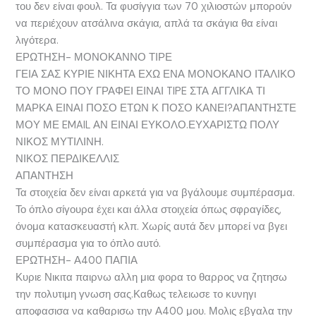
του δεν είναι φουλ. Τα φυσίγγια των 70 χιλιοστών μπορούν
να περιέχουν ατσάλινα σκάγια, απλά τα σκάγια θα είναι
λιγότερα.
ΕΡΩΤΗΣΗ- ΜΟΝΟΚΑΝΝΟ ΤΙΡΕ
ΓΕΙΑ ΣΑΣ ΚΥΡΙΕ ΝΙΚΗΤΑ ΕΧΩ ΕΝΑ ΜΟΝΟΚΑΝΟ ΙΤΑΛΙΚΟ
ΤΟ ΜΟΝΟ ΠΟΥ ΓΡΑΦΕΙ ΕΙΝΑΙ TIPE ΣΤΑ ΑΓΓΛΙΚΑ ΤΙ
ΜΑΡΚΑ ΕΙΝΑΙ ΠΟΣΟ ΕΤΩΝ Κ ΠΟΣΟ ΚΑΝΕΙ?ΑΠΑΝΤΗΣΤΕ
ΜΟΥ ΜΕ EMAIL ΑΝ ΕΙΝΑΙ ΕΥΚΟΛΟ.ΕΥΧΑΡΙΣΤΩ ΠΟΛΥ
ΝΙΚΟΣ ΜΥΤΙΛΙΝΗ.
ΝΙΚΟΣ ΠΕΡΔΙΚΕΛΛΙΣ
ΑΠΑΝΤΗΣΗ
Τα στοιχεία δεν είναι αρκετά για να βγάλουμε συμπέρασμα.
Το όπλο σίγουρα έχει και άλλα στοιχεία όπως σφραγίδες,
όνομα κατασκευαστή κλπ. Χωρίς αυτά δεν μπορεί να βγει
συμπέρασμα για το όπλο αυτό.
ΕΡΩΤΗΣΗ- Α400 ΠΑΠΙΑ
Κυριε Νικιτα παιρνω αλλη μια φορα το θαρρος να ζητησω
την πολυτιμη γνωση σας.Καθως τελειωσε το κυνηγι
αποφασισα να καθαρισω την Α400 μου. Μολις εβγαλα την