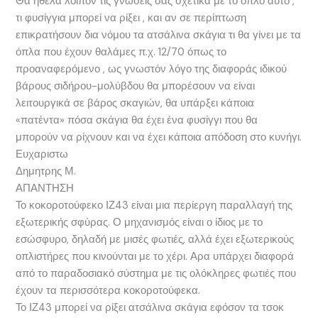
Θα ήθελα λοιπόν τις γνώσεις σας σχετικά με το όπλο αυτό ,
τι φυσίγγια μπορεί να ρίξει , και αν σε περίπτωση
επικρατήσουν δια νόμου τα ατσάλινα σκάγια τι θα γίνει με τα
όπλα που έχουν θαλάμες π.χ. 12/70 όπως το
προαναφερόμενο , ως γνωστόν λόγο της διαφοράς ιδικού
βάρους σιδήρου-μολύβδου θα μπορέσουν να είναι
λειτουργικά σε βάρος σκαγιών, θα υπάρξει κάποια
«πατέντα» πόσα σκάγια θα έχει ένα φυσίγγι που θα
μπορούν να ρίχνουν και να έχει κάποια απόδοση στο κυνήγι.
Ευχαριστω
Δημητρης Μ.
ΑΠΑΝΤΗΣΗ
Το κοκοροτούφεκο ΙΖ43 είναι μια περίεργη παραλλαγή της
εξωτερικής σφύρας. Ο μηχανισμός είναι ο ίδιος με το
εσώσφυρο, δηλαδή με μισές φωτιές, αλλά έχει εξωτερικούς
οπλιστήρες που κινούνται με το χέρι. Αρα υπάρχει διαφορά
από το παραδοσιακό σύστημα με τις ολόκληρες φωτιές που
έχουν τα περισσότερα κοκοροτούφεκα.
Το ΙΖ43 μπορεί να ρίξει ατσάλινα σκάγια εφόσον τα τσοκ