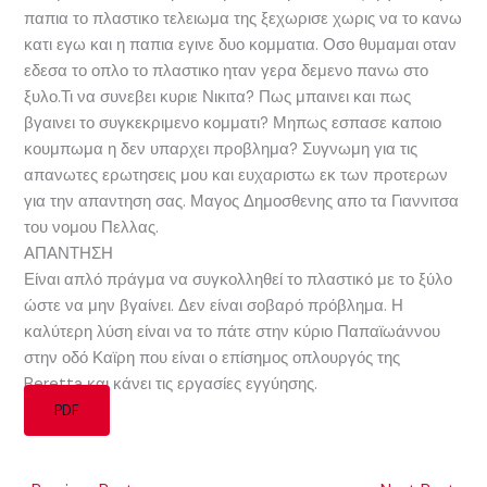
παπια το πλαστικο τελειωμα της ξεχωρισε χωρις να το κανω
κατι εγω και η παπια εγινε δυο κομματια. Οσο θυμαμαι οταν
εδεσα το οπλο το πλαστικο ηταν γερα δεμενο πανω στο
ξυλο.Τι να συνεβει κυριε Νικιτα? Πως μπαινει και πως
βγαινει το συγκεκριμενο κομματι? Μηπως εσπασε καποιο
κουμπωμα η δεν υπαρχει προβλημα? Συγνωμη για τις
απανωτες ερωτησεις μου και ευχαριστω εκ των προτερων
για την απαντηση σας. Μαγος Δημοσθενης απο τα Γιαννιτσα
του νομου Πελλας.
ΑΠΑΝΤΗΣΗ
Είναι απλό πράγμα να συγκολληθεί το πλαστικό με το ξύλο
ώστε να μην βγαίνει. Δεν είναι σοβαρό πρόβλημα. Η
καλύτερη λύση είναι να το πάτε στην κύριο Παπαϊωάννου
στην οδό Καϊρη που είναι ο επίσημος οπλουργός της
Beretta και κάνει τις εργασίες εγγύησης.
PDF