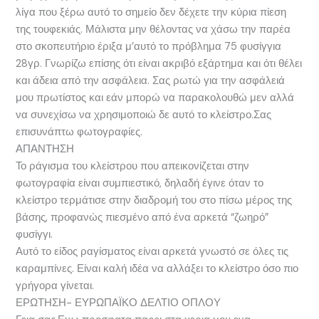
λίγα που ξέρω αυτό το σημείο δεν δέχετε την κύρια πίεση
της τουφεκιάς. Μάλιστα μην θέλοντας να χάσω την παρέα
στο σκοπευτήριο έριξα μ’αυτό το πρόβλημα 75 φυσίγγια
28γρ. Γνωρίζω επίσης ότι είναι ακριβό εξάρτημα και ότι θέλει
και άδεια από την ασφάλεια. Σας ρωτώ για την ασφάλειά
μου πρωτίστος και εάν μπορώ να παρακολουθώ μεν αλλά
να συνεχίσω να χρησιμοποιώ δε αυτό το κλείστρο.Σας
επισυνάπτω φωτογραφίες.
ΑΠΑΝΤΗΣΗ
Το ράγισμα του κλείστρου που απεικονίζεται στην
φωτογραφία είναι συμπιεστικό, δηλαδή έγινε όταν το
κλείστρο τερμάτισε στην διαδρομή του στο πίσω μέρος της
βάσης, προφανώς πιεσμένο από ένα αρκετά “ζωηρό”
φυσίγγι.
Αυτό το είδος ραγίσματος είναι αρκετά γνωστό σε όλες τις
καραμπίνες. Είναι καλή ιδέα να αλλάξει το κλείστρο όσο πιο
γρήγορα γίνεται.
ΕΡΩΤΗΣΗ- ΕΥΡΩΠΑΪΚΟ ΔΕΛΤΙΟ ΟΠΛΟΥ