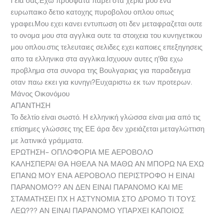
Γεια σας.Εχω προσφατα παρει στα χερια μου ενα
ευρωπαικο δετιο κατοχης πυροβολου οπλου οπως
γραφει.Μου εχει κανει εντυπωση οτι δεν μεταφραζεται ουτε
το ονομα μου στα αγγλικα ουτε τα στοιχεια του κυνηγετικου
μου οπλου.στις τελευταιες σελιδες εχει καποιες επεξηγησεις
απο τα ελληνικα στα αγγλικα.Ισχυουν αυτες η’θα εχω
προβλημα στα συνορα της Βουλγαριας για παραδειγμα
οταν παω εκει για κυνηγι?Ευχαριστω εκ των προτερων.
Μάνος Οικονόμου
ΑΠΑΝΤΗΣΗ
Το δελτίο είναι σωστό. Η ελληνική γλώσσα είναι μια από τις
επίσημες γλώσσες της ΕΕ άρα δεν χρειάζεται μεταγλώττιση
με λατινικά γράμματα.
ΕΡΩΤΗΣΗ- ΟΠΛΟΦΟΡΙΑ ΜΕ ΑΕΡΟΒΟΛΟ
ΚΑΛΗΣΠΕΡΑ! ΘΑ ΗΘΕΛΑ ΝΑ ΜΑΘΩ ΑΝ ΜΠΟΡΩ ΝΑ ΕΧΩ
ΕΠΑΝΩ ΜΟΥ ΕΝΑ ΑΕΡΟΒΟΛΟ ΠΕΡΙΣΤΡΟΦΟ Η ΕΙΝΑΙ
ΠΑΡΑΝΟΜΟ?? ΑΝ ΔΕΝ ΕΙΝΑΙ ΠΑΡΑΝΟΜΟ ΚΑΙ ΜΕ
ΣΤΑΜΑΤΗΣΕΙ ΠΧ Η ΑΣΤΥΝΟΜΙΑ ΣΤΟ ΔΡΟΜΟ ΤΙ ΤΟΥΣ
ΛΕΩ??? ΑΝ ΕΙΝΑΙ ΠΑΡΑΝΟΜΟ ΥΠΑΡΧΕΙ ΚΑΠΟΙΟΣ