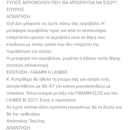
ΤΥΠΟΣ ΑΕΡΟΒΟΛΟΥ ΠΟΥ ΘΑ ΜΠΟΡΟΥΣΑ ΝΑ ΕΧΩ??
ΣΠΥΡΟΣ
ΑΠΑΝΤΗΣΗ
Οχι! Δεν μπορείτε να έχετε πάνω σας αεροβόλο. Η
μεταφορά αεροβόλου προς και από το σκοπευτήριο
επιτρέπεται εφόσον το αεροβόλο είναι σε θήκη που
κλειδώνει με τέτοιο τρόπο που δεν επιτρέπει την
πυροδότηση του όπλου.
Η μεταφορά του αεροβόλου, γεμάτου ή άδειου, εκτός θήκης
αποτελεί οπλοκατοχή.
ΕΡΩΤΗΣΗ- FABARM H LANBER;
Κ. Κυπρίδημε θα ήθελα τη γνώμη σας για αγορά ενός
αλληλεπίθετου με 66-67 cm κάννη μονοσκάνδαλο με
τσοκάκια. Ταλαντεύομαι μεταξύ του FABARM ELOS και του
LANBER Μ 2077. Εσείς τι προτείνετε;
Αν έχετε κάποια άλλη πρόταση ευχαρίστως θα τη δεχτώ και
θα την υιοθετήσω.
Απόστολος Τσιώλης
ΑΠΑΝΤΗΣΗ