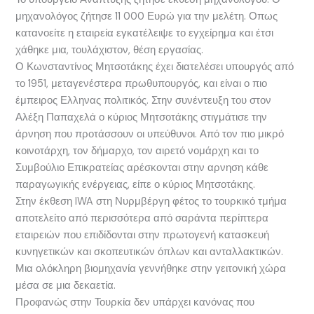
μηχανολόγος ζήτησε 11 000 Ευρώ για την μελέτη. Οπως
κατανοείτε η εταιρεία εγκατέλειψε το εγχείρημα και έτσι
χάθηκε μια, τουλάχιστον, θέση εργασίας.
Ο Κωνσταντίνος Μητσοτάκης έχει διατελέσει υπουργός από
το 1951, μεταγενέστερα πρωθυπουργός, και είναι ο πιο
έμπειρος Ελληνας πολιτικός. Στην συνέντευξη του στον
Αλέξη Παπαχελά ο κύριος Μητσοτάκης στιγμάτισε την
άρνηση που προτάσσουν οι υπεύθυνοι. Από τον πιο μικρό
κοινοτάρχη, τον δήμαρχο, τον αιρετό νομάρχη και το
Συμβούλιο Επικρατείας αρέσκονται στην αρνηση κάθε
παραγωγικής ενέργειας, είπε ο κύριος Μητσοτάκης.
Στην έκθεση IWA στη Νυρμβέργη φέτος το τουρκικό τμήμα
αποτελείτο από περισσότερα από σαράντα περίπτερα
εταιρειών που επιδίδονται στην πρωτογενή κατασκευή
κυνηγετικών και σκοπευτικών όπλων και ανταλλακτικών.
Μια ολόκληρη βιομηχανία γεννήθηκε στην γειτονική χώρα
μέσα σε μια δεκαετία.
Προφανώς στην Τουρκία δεν υπάρχει κανόνας που