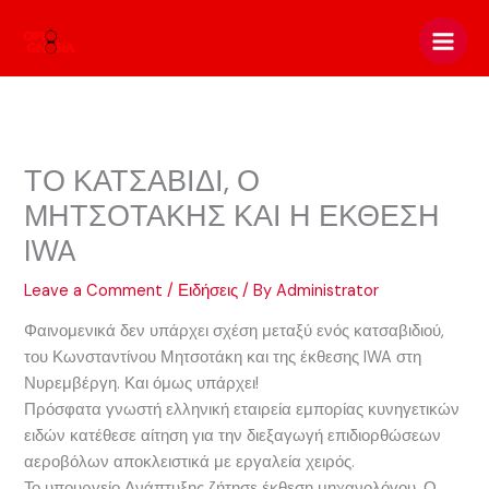
Skip
to
content
ΤΟ ΚΑΤΣΑΒΙΔΙ, Ο
ΜΗΤΣΟΤΑΚΗΣ ΚΑΙ Η ΕΚΘΕΣΗ
IWA
Leave a Comment
/
Ειδήσεις
/ By
Administrator
Φαινομενικά δεν υπάρχει σχέση μεταξύ ενός κατσαβιδιού,
του Κωνσταντίνου Μητσοτάκη και της έκθεσης IWA στη
Νυρεμβέργη. Και όμως υπάρχει!
Πρόσφατα γνωστή ελληνική εταιρεία εμπορίας κυνηγετικών
ειδών κατέθεσε αίτηση για την διεξαγωγή επιδιορθώσεων
αεροβόλων αποκλειστικά με εργαλεία χειρός.
Το υπουργείο Ανάπτυξης ζήτησε έκθεση μηχανολόγου. Ο