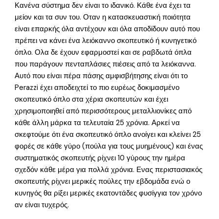
Κανένα σύστημα δεν είναι το ιδανικό. Κάθε ένα έχει τα
μείον και τα συν του. Οταν η κατασκευαστική ποιότητα
είναι επαρκής όλα αντέχουν και όλα αποδίδουν αυτό που
πρέπει να κάνει ένα λειόκαννο σκοπευτικό ή κυνηγετικό
όπλο. Ολα δε έχουν εφαρμοστεί και σε ραβδωτά όπλα
που παράγουν πενταπλάσιες πιέσεις από τα λειόκαννα.
Αυτό που είναι πέρα πάσης αμφισβήτησης είναι ότι το
Perazzi έχει αποδειχτεί το πιο ευρέως δοκιμασμένο
σκοπευτικό όπλο στα χέρια σκοπευτών και έχει
χρησιμοποιηθεί από περισσότερους μεταλλιονίκες από
κάθε άλλη μάρκα τα τελευταία 25 χρόνια. Αρκεί να
σκεφτούμε ότι ένα σκοπευτικό όπλο ανοίγει και κλείνει 25
φορές σε κάθε γύρο (πούλα για τους μυημένους) και ένας
συστηματικός σκοπευτής ρίχνει 10 γύρους την ημέρα
σχεδόν κάθε μέρα για πολλά χρόνια. Ενας περιστασιακός
σκοπευτής ρίχνει μερικές πούλες την εβδομάδα ενώ ο
κυνηγός θα ρίξει μερικές εκατοντάδες φυσίγγια τον χρόνο
αν είναι τυχερός.