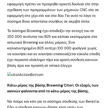
εφαρμογή πρέπει να προηγηθεί αρκετή δουλειά είτε στην
σχεδίαση των προγραμμάτων των μηχανών CNC είτε σε
εφαρμογή στο χέρι είτε και στα δύο. Για αυτό το λόγο το
σύστημα Boss απαντάται συνήθως σε ακριβά όπλα.
Το σύστημα Browning έχει αποδείξει την αντοχή του σε
250 000 αντίτυπα του Β25 και κάποια εκατομμύρια στα
ιαπωνικά Browning και άλλες μάρκες. Ενα
καλοσυντηρημένο Β25 αντέχει 100 000 φυσίγγια χωρίς
να κουνήσει και αν κουνήσει επισκευάζεται εύκολα επειδή
έχει περαστό ολόκληρο πίρο και ορατή σύνδεση καννών
βάση, άρα και προσιτή σε οπτικό έλεγχο.
Κάτω μέρος της βάσης Browning Citori. Οι εξοχές των
καννών φαίνονται από το κάτω μέρος της βάσης.
Να πούμε και κάτι για το σύστημα σύνδεσης των Beretta.
Εδώ η σύνδεση καννών-βάσης είναι μέσω των