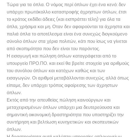
Τώρα για τα όπλα. Ο νόμος περί όπλων έχει ένα κενό: δεν
υπάρχει πρωτόκολλο καταστροφής άχρηστων όπλων, έτσι
το κράτος εκδίδει άδειες (και εισπράττει τέλη) για όλα τα
όπλα, χρήσιμα και μη. Οταν δεν αφαιρούνται τα άχρηστα και
παλιά όπλα το αποτέλεσμα είναι ένα συνεχώς διογκούμενο
σύνολο όπλων στα χέρια πολιτών, κάτι που ίσως να γίνεται
από σκοπιμότητα που δεν είναι του παρόντος.
Η εισαγωγή και πώληση όπλων καταγράφεται από το
υπουργείο ΠΡΟ.ΠΟ. και εκεί θα βρείτε στοιχεία για αριθμούς
του συνόλου όπλων και κατόχων καθώς και των
εισαγωγών. Οι αριθμοί μεταβάλλονται συνεχώς, αλλά όπως
είπαμε, δεν υπάρχει τρόπος αφαίρεσης των άχρηστων
όπλων.
Εκτός από την απευθείας πώληση καινούργιων και
μεταχειρισμένων όπλων υπάρχει μια δευτερεύουσα και
σημαντική οικονομική δραστηριότητα που υποστηρίζει την
συντήρηση και βελτίωση κυνηγετικών και σκοπευτικών
όπλων.
Η δραστηριότητα αυτή καλύπτει υπηρεσίες οπλουργείων,