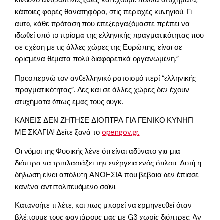
κίνδυνο ανθρώπινες ζωές και έχουμε πολλά ατυχήματα,
κάποιες φορές θανατηφόρα, στις περιοχές κυνηγιού. Γι
αυτό, κάθε πρόταση που επεξεργαζόμαστε πρέπει να
ιδωθεί υπό το πρίσμα της ελληνικής πραγματικότητας που
σε σχέση με τις άλλες χώρες της Ευρώπης, είναι σε
ορισμένα θέματα πολύ διαφορετικά οργανωμένη.”
Προσπερνώ τον ανθελληνικό ρατσισμό περί “ελληνικής
πραγματικότητας”. Λες και σε άλλες χώρες δεν έχουν
ατυχήματα όπως εμάς τους ουγκ.
ΚΑΝΕΙΣ ΔΕΝ ΖΗΤΗΣΕ ΔΙΟΠΤΡΑ ΓΙΑ ΓΕΝΙΚΟ ΚΥΝΗΓΙ
ΜΕ ΣΚΑΓΙΑ! Δείτε ξανά το
opengov.gr.
Οι νόμοι της Φυσικής λένε ότι είναι αδύνατο για μια
διόπτρα να τριπλασιάζει την ενέργεια ενός όπλου. Αυτή η
δήλωση είναι απόλυτη ΑΝΟΗΣΙΑ που βέβαια δεν έπιασε
κανένα αντιπολιτευόμενο σαϊνι.
Κατανοήτε τι λέτε, και πως μπορεί να ερμηνευθεί όταν
βλέπουμε τους φαντάρους μας με G3 χωρίς διόπτρες; Αν