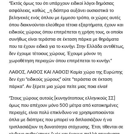
“Εκτός όμως του ότι υπάρχουν ειδικοί λόγοι δημόσιας
ασφάλειας, καθώς _η διόπτρα αυξάνει ουσιαστικά το
βεληνεκές ενός όπλου με έμμεσο τρόπο, οι χώρες αυτές
όπου διακινούνται ελεύθερα τέτοια εξαρτήματα, έχουν και
ειδικούς χώρους όπου επιτρέπεται η χρήση τους, οι οποίοι
συνήθως είναι τεράστια σε έκταση πάρκα με θηράματα
που τα έχουν ειδικά για το κυνήγι. Στην Ελλάδα αντιθέτως,
δεν έχουμε τέτοιους χώρους. Έχουμε μόνον τη
χωροθέτηση περιοχών όπου επιτρέπεται το κυνήγι.”
ΛΑΘΟΣ, ΛΑΘΟΣ ΚΑΙ ΛΑΘΟΣ! Καμία χώρα της Ευρώπης
δεν έχει “ειδικούς χώρους” ούτε “τεράστια σε έκταση
πάρκα”. Αν ξέρετε μια χώρα πείτε μιας ποια είναι!
“Στους χώρους αυτούς [κυνηγότοπους ελληνικούς ΣΣ]
όμως που απέχουν μόνο 500 μέτρα από κατοικημένες
περιοχές, είναι πολύ επικίνδυνο να χρησιμοποιούνται
όπλα με διόπτρες που μπορεί να διπλασιάζουν ή να
τριπλασιάζουν τη δυνατότητα στόχευσης. Έτσι, τίθενται σε