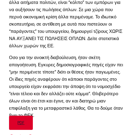
άλλα αιτήματα πολιτών, είναι “κόλπο” των εμπόρων για
να αυξήσουν τις πωλήσεις όπλων. Σε μια χώρα που
περνά οικονομική κρίση άλλα περιμέναμε. Το ιδιωτικό
σκοπευτήριο, σε αντίθεση με αυτά που πιστεύουν οι
“παράγοντες” του υπουργείου, δημιουργεί τζίρους ΧΩΡΙΣ
ΝΑ ΑΥΞΑΝΕΙ ΤΙΣ ΠΩΛΗΣΕΙΣ ΟΠΛΩΝ. Δείτε στατιστικά
άλλων χωρών της ΕΕ.
Οσο για την ανοικτή διαβούλευση, ήταν σκέτη
απογοήτευση. Εγκυρες δημοσιογραφικές πηγές είχαν πει
“μην περιμένετε τίποτε” διότι οι θέσεις ήταν παγιωμένες.
Οι ίδιες πηγές αναφέρουν ότι κάποιοι παράγοντες στο
υπουργείο είχαν εκφράσει την άποψη ότι το νομοσχέδιο
“είναι τέλειο και δεν αλλάζει ούτε κόμμα”. Θλιβερότερο
όλων είναι ότι έτσι και έγινε, αν και διατηρώ μιαν
επιφύλαξη για το μεταφραστικό λάθος. Θα το δούμε όταν
βγει το ΦΕΚ.
PDF