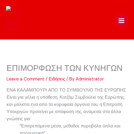
Skip
to
content
ΕΠΙΜΟΡΦΩΣΗ ΤΩΝ ΚΥΝΗΓΩΝ
Leave a Comment
/
Ειδήσεις
/ By
Administrator
ΕΝΑ ΚΑΛΑΜΠΟΥΡΙ ΑΠΟ ΤΟ ΣΥΜΒΟΥΛΙΟ ΤΗΣ ΕΥΡΩΠΗΣ
Είναι για γέλια η υπόθεση. Κοτζάμ Συμβούλιο της Ευρώπης,
και μάλιστα ένα από τα κορυφαία όργανα του, η Επιτροπή
Υπουργών προτείνει με απόφαση της, ανάμεσα στα άλλα
γνώσεις για:
“Επιτρεπόμενα μέσα, μέθοδοι, πυροβόλα όπλα και
πυρομαχικά”