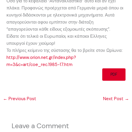
Οσο για το κεφάλαιο “Αντανακλαστικά” αυτό και αν έχει
πλάκα. Προφανώς προέρχεται από Γερμανία μεριά όπου οι
κυνηγοί διδάσκονται με ηλεκτρονικά μηχανήματα. Αυτά
απαγορεύονται αφου εμπίπτον στην διάταξη
“απαγορεύονται κάθε είδους εξομοιωτές σκόπευσης”.
Είδατε ότι τελικά οι Ευρωπαίοι, και κάποιοι Ελληνες
υπουργοί έχουν χιούμορ!
Το πλήρες κείμενο της σύστασης θα το βρείτε στον Ωρίωνα:
http://www.orion.net.gr/index.php?
m=3&c=art/coe_rec.1985-17.htm
PDF
←
Previous Post
Next Post
→
Leave a Comment