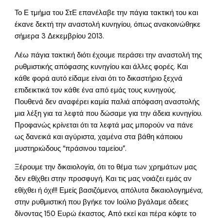
Το Ε τμήμα του ΣτΕ επανέλαβε την πάγια τακτική του και
έκανε δεκτή την αναστολή κυνηγίου, όπως ανακοινώθηκε
σήμερα 3 Δεκεμβρίου 2013.
Λέω πάγια τακτική διότι έχουμε περάσει την αναστολή της
ρυθμιστικής απόφασης κυνηγίου και άλλες φορές. Και
κάθε φορά αυτό είδαμε είναι ότι το δικαστήριο ξεχνά
επιδεικτικά τον κάθε ένα από εμάς τους κυνηγούς.
Πουθενά δεν αναφέρει καμία παλιά απόφαση αναστολής
μια λέξη για τα λεφτά που δώσαμε για την άδεια κυνηγίου.
Προφανώς κρίνεται ότι τα λεφτά μας μπορούν να πάνε
ως δανεικά και αγύριστα, χαμένα στα βάθη κάποιου
μυστηριώδους “πράσινου ταμείου”.
Ξέρουμε την δικαιολογία, ότι το θέμα των χρημάτων μας
δεν εθίχθει στην προσφυγή. Και τις μας νοιάζει εμάς αν
εθίχθει ή όχι!!! Εμείς βασιζόμενοι, απόλυτα δικαιολογημένα,
στην ρυθμιστική που βγήκε τον Ιούλιο βγάλαμε άδειες
δίνοντας 150 Ευρώ έκαστος. Από εκεί και πέρα κόφτε το