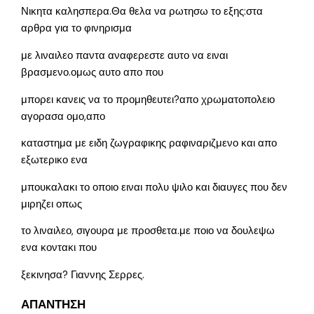
Νικητα καλησπερα.Θα θελα να ρωτησω το εξης:στα
αρθρα για το φινηρισμα
με λιναιλεο παντα αναφερεστε αυτο να ειναι
βρασμενο.ομως αυτο απο που
μπορει κανεις να το προμηθευτει?απο χρωματοπολειο
αγορασα ομο,απο
καταστημα με ειδη ζωγραφικης ραφιναριζμενο και απο
εξωτερικο ενα
μπουκαλακι το οποιο ειναι πολυ ψιλο και διαυγες που δεν
μιρηζει οπως
το λιναιλεο, σιγουρα με προσθετα.με ποιο να δουλεψω
ενα κοντακι που
ξεκινησα? Γιαννης Σερρες.
ΑΠΑΝΤΗΣΗ