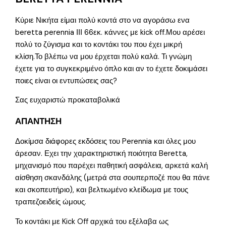
Κύριε Νικήτα είμαι πολύ κοντά στο να αγοράσω ενα
beretta perennia ΙΙΙ 66εκ. κάννες με kick off.Μου αρέσει
πολύ το ζύγισμα και το κοντάκι του που έχει μικρή
κλίση.Το βλέπω να μου έρχεται πολύ καλά. Τι γνώμη
έχετε για το συγκεκριμένο όπλο και αν το έχετε δοκιμάσει
ποιες είναι οι εντυπώσεις σας?
Σας ευχαριστώ προκαταβολικά
ΑΠΑΝΤΗΣΗ
Δοκίμσα διάφορες εκδόσεις του Perennia και όλες μου
άρεσαν. Εχει την χαρακτηριστική ποιότητα Beretta,
μηχανισμό που παρέχει παθητική ασφάλεια, αρκετά καλή
αίσθηση σκανδάλης (μετρά στα σουπερποζέ που θα πάνε
και σκοπευτήριο), και βελτιωμένο κλείδωμα με τους
τραπεζοειδείς ώμους.
Το κοντάκι με Kick Off αρχικά του εξέλαβα ως