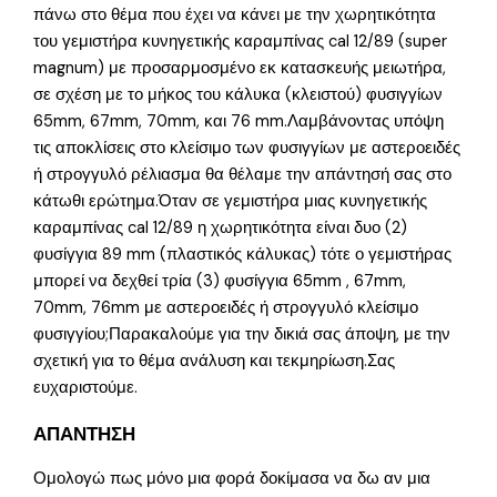
πάνω στο θέμα που έχει να κάνει με την χωρητικότητα
του γεμιστήρα κυνηγετικής καραμπίνας cal 12/89 (super
magnum) με προσαρμοσμένο εκ κατασκευής μειωτήρα,
σε σχέση με το μήκος του κάλυκα (κλειστού) φυσιγγίων
65mm, 67mm, 70mm, και 76 mm.Λαμβάνοντας υπόψη
τις αποκλίσεις στο κλείσιμο των φυσιγγίων με αστεροειδές
ή στρογγυλό ρέλιασμα θα θέλαμε την απάντησή σας στο
κάτωθι ερώτημα.Όταν σε γεμιστήρα μιας κυνηγετικής
καραμπίνας cal 12/89 η χωρητικότητα είναι δυο (2)
φυσίγγια 89 mm (πλαστικός κάλυκας) τότε ο γεμιστήρας
μπορεί να δεχθεί τρία (3) φυσίγγια 65mm , 67mm,
70mm, 76mm με αστεροειδές ή στρογγυλό κλείσιμο
φυσιγγίου;Παρακαλούμε για την δικιά σας άποψη, με την
σχετική για το θέμα ανάλυση και τεκμηρίωση.Σας
ευχαριστούμε.
ΑΠΑΝΤΗΣΗ
Ομολογώ πως μόνο μια φορά δοκίμασα να δω αν μια