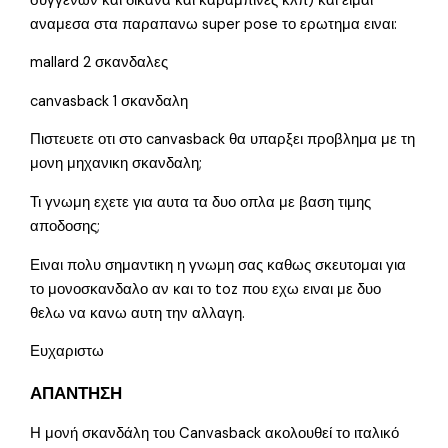
συγγενων και δικανα και καραμπινες κλπ) και ειμαι
αναμεσα στα παραπανω super pose το ερωτημα ειναι:
mallard 2 σκανδαλες
canvasback 1 σκανδαλη
Πιστευετε οτι στο canvasback θα υπαρξει προβλημα με τη
μονη μηχανικη σκανδαλη;
Τι γνωμη εχετε για αυτα τα δυο οπλα με βαση τιμης
αποδοσης;
Ειναι πολυ σημαντικη η γνωμη σας καθως σκευτομαι για
το μονοσκανδαλο αν και το toz που εχω ειναι με δυο
θελω να κανω αυτη την αλλαγη.
Ευχαριστω
ΑΠΑΝΤΗΣΗ
Η μονή σκανδάλη του Canvasback ακολουθεί το ιταλικό