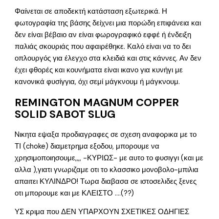
Φαίνεται σε αποδεκτή κατάσταση εξωτερικά. Η
φωτογραφία της βάσης δείχνει μια πορώδη επιφάνεια και
δεν είναι βέβαιο αν είναι φωρογραφικό εφφέ ή ένδειξη
παλιάς σκουριάς που αφαιρέθηκε. Καλό είναι να το δει
οπλουργός για έλεγχο στα κλειδιά και στις κάννες. Αν δεν
έχει φθορές και κουνήματα είναι ικανο για κυνήγι με
κανονικά φυσίγγια, όχι σεμί μάγκνουμ ή μάγκνουμ.
REMINGTON MAGNUM COPPER
SOLID SABOT SLUG
Nικητα εψαξα προδιαγραφες σε σχεση αναφορικα με το
ΤΙ (choke) διαμετρημα εξοδου, μπορουμε να
χρησιμοποιησουμε,,,, -ΚΥΡΙΩΣ- με αυτο το φυσιγγι (και με
αλλα ),γιατι γνωριζαμε οτι το κλασσικο μονοβολο-μπιλια
απαιτει ΚΥΛΙΝΔΡΟ! Τωρα διαβασα σε ιστοσελιδες ξενες
οτι μπορουμε και με ΚΛΕΙΣΤΟ ….(??)
ΥΣ κριμα που ΔΕΝ ΥΠΑΡΧΟΥΝ ΣΧΕΤΙΚΕΣ ΟΔΗΓΙΕΣ