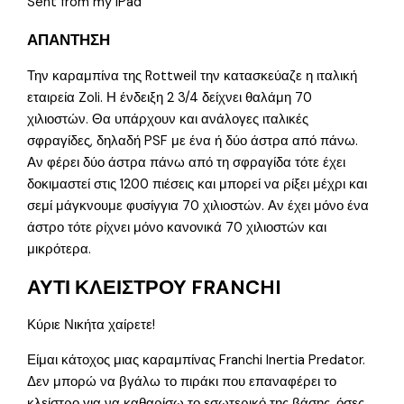
Sent from my iPad
ΑΠΑΝΤΗΣΗ
Την καραμπίνα της Rottweil την κατασκεύαζε η ιταλική
εταιρεία Zoli. Η ένδειξη 2 3/4 δείχνει θαλάμη 70
χιλιοστών. Θα υπάρχουν και ανάλογες ιταλικές
σφραγίδες, δηλαδή PSF με ένα ή δύο άστρα από πάνω.
Αν φέρει δύο άστρα πάνω από τη σφραγίδα τότε έχει
δοκιμαστεί στις 1200 πιέσεις και μπορεί να ρίξει μέχρι και
σεμί μάγκνουμε φυσίγγια 70 χιλιοστών. Αν έχει μόνο ένα
άστρο τότε ρίχνει μόνο κανονικά 70 χιλιοστών και
μικρότερα.
ΑΥΤΙ ΚΛΕΙΣΤΡΟΥ FRANCHI
Κύριε Νικήτα χαίρετε!
Είμαι κάτοχος μιας καραμπίνας Franchi Inertia Predator.
Δεν μπορώ να βγάλω το πιράκι που επαναφέρει το
κλείστρο για να καθαρίσω το εσωτερικό της βάσης, όσες