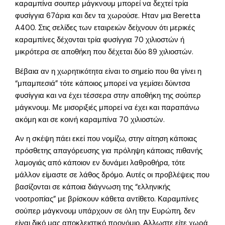
καραμπίνα σουπερ μάγκνουμ μπορεί να δεχτεί τρία
φυσίγγια 67άρια και δεν τα χωρούσε. Ηταν μια Beretta
A400. Στις σελίδες των εταιρειών δείχνουν ότι μερικές
καραμπίνες δέχονται τρία φυσίγγια 70 χιλιοστών ή
μικρότερα σε αποθήκη που δέχεται δύο 89 χιλιοστών.
Βέβαια αν η χωρητικότητα είναι το σημείο που θα γίνει η
“μπαμπεσιά” τότε κάποιος μπορεί να γεμίσει δύιντσα
φυσίγγια και να έχει τέσσερα στην αποθήκη της σούπερ
μάγκνουμ. Με μισοριξιές μπορεί να έχει και παραπάνω
ακόμη και σε κοινή καραμπίνα 70 χιλιοστών.
Αν η σκέψη πάει εκεί που νομίζω, στην αίτηση κάποιας
πρόσθετης απαγόρευσης για πρόληψη κάποιας πιθανής
λαμογιάς από κάποιον εν δυνάμει λαθροθήρα, τότε
μάλλον είμαστε σε λάθος δρόμο. Αυτές οι προβλέψεις που
βασίζονται σε κάποια διάγνωση της “ελληνικής
νοοτροπίας” με βρίσκουν κάθετα αντίθετο. Καραμπίνες
σούπερ μάγκνουμ υπάρχουν σε όλη την Ευρώπη, δεν
είναι δικό μας αποκλειστικό προνόμιο. Αλλωστε είτε χωρά