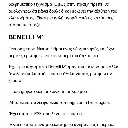
διαφημιστικό τέχνασμα. Ομως στην πράξη πρέπει να
ομολογήσω ότι κάνει δουλειά και μειώνει την αίσθηση του
κλωτσήματος. Είναι μια καλή αγορά, από τις καλύτερες
στα σουπερποζέ.
BENELLI M1
Γεια σας κύριε Νικητα.!!Είμαι ένας νέος κυνηγός και έχω
μερικές ερωτήσεις να κάνω περί του όπλου μου.
Έχω μια καραμπίνα Benelli M1 ήταν του πατέρα μου αλλά
δεν ξέρει καλά από φυσέκια ήθελα να σας ρωτήσω αν
ξερεται:
:Πόσα gr φυσεκιού σηκώνει το όπλου μου;
:Μπορεί να παίξει φυσέκια remmignton nitro magum;
:Έχει αυτό το PSF που λένε τα φυσέκια;
:Είναι η καραμπίνα μου ελατηρίου ανδρανειας η αερίου;