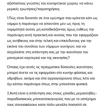
αξιόπιστους γνώστες του κυνηγετικού χώρου, να κάνω
μερικές ερωτήσεις/παρατηρήσεις.
1.Πώς είναι δυνατόν σε ένα ερώτημα που κρίνεται κάτι ως
νόμιμο ή παράνομο να απαντάτε μεν ως προς τη
νομιμότητα αυτού, μη καταδικάζοντας όμως ευθέως την
παράνομη αυτή πρακτική και αυτούς που την εφαρμόζουν
ως ανήθικους και στην τελική και επικίνδυνους για την
εικόνα του συνόλου των νόμιμων κυνηγών, και να
ασχολείστε στη απάντηση σας με την ικανότητα του
μοναχικού καρτεριού και της ακινησίας?
Όποιος έχει αυτές τις πράγματικα δύσκολες ικανότητες
μπορεί άνετα να τις εφαρμόσει στο κυνήγι φάσσας και
υδροβίων, ακόμα και στα αγριογούρουνα όπως λέτε και
όχι κάπου παράνομα όπως στην μπεκάτσα φυσικά.
2.Αυτή είναι η απάντηση σας στους χιλιαδες μερακλήδες-
παραδοσιακούς μπεκατσοκηνυγούς που με το υστέρημα
τους συνεισφέρουν κατα πολυ μεγάλο ποσοστό σε