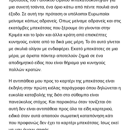
προτάσεις του Γαλλικού Ομίλου Μπεκατσοκυνηγών για
μια συνετή τσάντα, ένα όριο κάτω από πέντε πουλιά ανά
έξοδο. Σε αυτή την πρόταση οι υπόλοιποι Ευρωπαίοι
μείναμε κάπως αδρανείς. Οπως μείναμε αδρανείς και στις
εκατόμβες μπεκάτσας που ξέρουμε ότι γίνονται στην
Κριμέα και το Ιράν και άλλα κράτη από επισκέπτες
κυνηγούς, ενίοτε από τα δικά μας μέρη. Το ότι αυτό γίνεται
με σκυλιά ολίγον με ενδιαφέρει. Εκατό μπεκάτσες σε μια
μέρα, με άριστα πόιντερ αποτελούν ζημιά σε ένα
αποδημητικό είδος που είναι θήραμα για κυνηγούς
πολλών κρατών.
Η αντιπάθεια μου προς το καρτέρι της μπεκάτσας είναι
έκδηλη στην πρώτη κιόλας παράγραφο όπου δηλώνεται η
ευκολία καταβολής της διότι στο σύθαμπο είναι
πανεύκολος στόχος. Και παρακάτω όταν τονίζεται ότι
αυτή δεν είναι αντιπάθεια προς όλα τα είδη καρτεριού,
ειδικά όταν αυτά απαιτούν σωματική καταπόνηση κάτι
που προφανώς δεν έχει το καρτέρι μπεκάτσας. Ισως εκεί
να μην ήμουν σαφής.