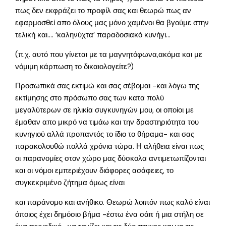
πως δεν εκφράζει το προφίλ σας και θεωρώ πως αν
εφαρμοσθεί απο όλους μας μόνο χαμένοι θα βγούμε στην
τελική και…. ‘καληνύχτα’ παραδοσιακό κυνήγι…
(π.χ. αυτό που γίνεται με τα μαγνητόφωνα,ακόμα και με
νόμιμη κάρπωση το δικαιολογείτε?)
Προσωπικά σας εκτιμώ και σας σέβομαι -και λόγω της
εκτίμησης στο πρόσωπο σας των κατα πολύ
μεγαλύτερων σε ηλικία συγκυνηγών μου, οι οποίοι με
έμαθαν απο μικρό να τιμάω και την δραστηριότητα του
κυνηγιού αλλά προπαντός το ίδιο το θήραμα- και σας
παρακολουθώ πολλά χρόνια τώρα. Η αλήθεια είναι πως
οι παρανομίες στον χώρο μας δύσκολα αντιμετωπίζονται
και οι νόμοι εμπεριέχουν διάφορες ασάφειες, το
συγκεκριμένο ζήτημα όμως είναι
και παράνομο και ανήθικο. Θεωρώ λοιπόν πως καλό είναι
όποιος έχει δημόσιο βήμα -έστω ένα σάιτ ή μια στήλη σε