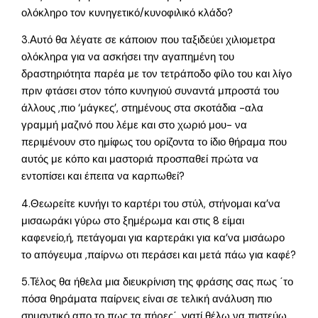
ολόκληρο τον κυνηγετικό/κυνοφιλικό κλάδο?
3.Αυτό θα λέγατε σε κάποιον που ταξιδεύει χιλιομετρα
ολόκληρα για να ασκήσει την αγαπημένη του
δραστηριότητα παρέα με τον τετράποδο φίλο του και λίγο
πριν φτάσει στον τόπο κυνηγιού συναντά μπροστά του
άλλους ,πιο ‘μάγκες’, στημένους στα σκοτάδια -αλα
γραμμή μαζινό που λέμε και στο χωριό μου- να
περιμένουν στο ημίφως του ορίζοντα το ίδιο θήραμα που
αυτός με κόπο και μαστοριά προσπαθεί πρώτα να
εντοπίσει και έπειτα να καρπωθεί?
4.Θεωρείτε κυνήγι το καρτέρι του στύλ, στήνομαι κα’να
μισαωράκι γύρω στο ξημέρωμα και στις 8 είμαι
καφενείο,ή, πετάγομαι για καρτεράκι για κα’να μισάωρο
το απόγευμα ,παίρνω οτι περάσει και μετά πάω για καφέ?
5.Τέλος θα ήθελα μια διευκρίνιση της φράσης σας πως ΄το
πόσα θηράματα παίρνεις είναι σε τελική ανάλυση πιο
σημαντικό απο το πως τα πήρες΄ ,γιατί θέλω να πιστεύω