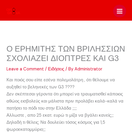
Skip
to
content
Ο ΕΡΗΜΙΤΗΣ ΤΩΝ ΒΡΙΛΗΣΣΙΩΝ
ΣΧΟΛΙΑΖΕΙ ΔΙΟΠΤΡΕΣ ΚΑΙ G3
Leave a Comment
/
Ειδήσεις
/ By
Administrator
Και ποιός σου είπε εσένα πολεμολάτρη , ότι θέλουμε να
αυξηθεί το βεληνεκές των G3 ????
Δεν σκέπτεσαι γέροντα ότι μπορεί να τραυματισθεί κάποιος
αθώος εισβολεύς και μάλιστα πριν προλάβει καλά-καλά να
πατήσει το πόδι του στην Ελλάδα ;;;;;
Αλλωστε , απο 25 εκατ. ευρώ τι μίζα να βγάλει κανείς;;;
Δηλαδή τι θέλεις; Να δουλεύει τόσος κόσμος για 1,5
ψωροεκατομμύριο;;;