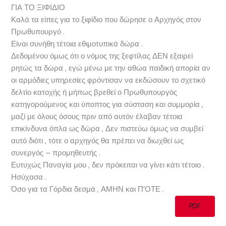
ΓΙΑ ΤΟ ΞΙΦΙΔΙΟ
Καλά τα είπες για το ξιφίδιο που δώρησε ο Αρχηγός στον
Πρωθυπουργό .
Είναι συνήθη τέτοια εθιμοτυπικά δώρα .
Δεδομένου όμως ότι ο νόμος της ξεφτίλας ΔΕΝ εξαιρεί
ρητώς τα δώρα , εγώ μένω με την αθώα παιδική απορία αν
οι αρμόδιες υπηρεσίες φρόντισαν να εκδώσουν το σχετικό
δελτίο κατοχής ή μήπως βρεθεί ο Πρωθυπουργός
κατηγορούμενος και ύποπτος για σύσταση και συμμορία ,
μαζί με όλους όσους πριν από αυτόν έλαβαν τέτοια
επικίνδυνα όπλα ως δώρα , Δεν πιστεύω όμως να συμβεί
αυτό διότι , τότε ο αρχηγός θα πρέπει να διωχθεί ως
συνεργός – προμηθευτής .
Ευτυχώς Παναγία μου , δεν πρόκειται να γίνει κάτι τέτοιο .
Ησύχασα .
Όσο για τα Γόρδια δεσμά , ΑΜΗΝ και Π’ΟΤΕ .
PDF