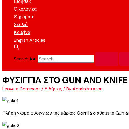
Ειδήσεις
Οικολογικά
Θηράματα
Σκυλιά
Κουζίνα
English Articles
Search for:
ΦΥΣΙΓΓΙΑ ΣΤΟ GUN AND KNIFE
Leave a Comment
/
Ειδήσεις
/ By
Administrator
Πλήρη γκάμα φυσιγγίων της μάρκας Gorrilla διαθέτει το Gun an