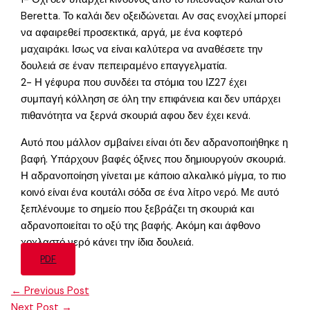
Beretta. Το καλάι δεν οξειδώνεται. Αν σας ενοχλεί μπορεί
να αφαιρεθεί προσεκτικά, αργά, με ένα κοφτερό
μαχαιράκι. Ισως να είναι καλύτερα να αναθέσετε την
δουλειά σε έναν πεπειραμένο επαγγελματία.
2- Η γέφυρα που συνδέει τα στόμια του ΙΖ27 έχει
συμπαγή κόλληση σε όλη την επιφάνεια και δεν υπάρχει
πιθανότητα να ξερνά σκουριά αφου δεν έχει κενά.
Αυτό που μάλλον σμβαίνει είναι ότι δεν αδρανοποιήθηκε η
βαφή. Υπάρχουν βαφές όξινες που δημιουργούν σκουριά.
Η αδρανοποίηση γίνεται με κάποιο αλκαλικό μίγμα, το πιο
κοινό είναι ένα κουτάλι σόδα σε ένα λίτρο νερό. Με αυτό
ξεπλένουμε το σημείο που ξεβράζει τη σκουριά και
αδρανοποιείται το οξύ της βαφής. Ακόμη και άφθονο
χοχλαστό νερό κάνει την ίδια δουλειά.
PDF
←
Previous Post
Next Post
→