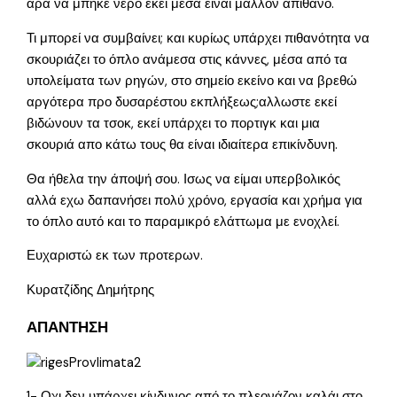
άρα να μπήκε νερό εκεί μέσα είναι μάλλον απίθανο.
Τι μπορεί να συμβαίνει; και κυρίως υπάρχει πιθανότητα να
σκουριάζει το όπλο ανάμεσα στις κάννες, μέσα από τα
υπολείματα των ρηγών, στο σημείο εκείνο και να βρεθώ
αργότερα προ δυσαρέστου εκπλήξεως;αλλωστε εκεί
βιδώνουν τα τσοκ, εκεί υπάρχει το πορτιγκ και μια
σκουριά απο κάτω τους θα είναι ιδιαίτερα επικίνδυνη.
Θα ήθελα την άποψή σου. Ισως να είμαι υπερβολικός
αλλά εχω δαπανήσει πολύ χρόνο, εργασία και χρήμα για
το όπλο αυτό και το παραμικρό ελάττωμα με ενοχλεί.
Ευχαριστώ εκ των προτερων.
Κυρατζίδης Δημήτρης
ΑΠΑΝΤΗΣΗ
1- Οχι δεν υπάρχει κίνδυνος από το πλεονάζον καλάι στο