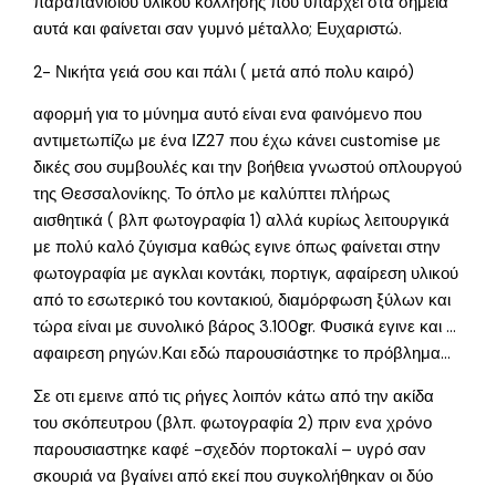
παραπανίσιου υλικού κόλλησης που υπάρχει στα σημεία
αυτά και φαίνεται σαν γυμνό μέταλλο; Ευχαριστώ.
2- Νικήτα γειά σου και πάλι ( μετά από πολυ καιρό)
αφορμή για το μύνημα αυτό είναι ενα φαινόμενο που
αντιμετωπίζω με ένα ΙΖ27 που έχω κάνει customise με
δικές σου συμβουλές και την βοήθεια γνωστού οπλουργού
της Θεσσαλονίκης. Το όπλο με καλύπτει πλήρως
αισθητικά ( βλπ φωτογραφία 1) αλλά κυρίως λειτουργικά
με πολύ καλό ζύγισμα καθώς εγινε όπως φαίνεται στην
φωτογραφία με αγκλαι κοντάκι, πορτιγκ, αφαίρεση υλικού
από το εσωτερικό του κοντακιού, διαμόρφωση ξύλων και
τώρα είναι με συνολικό βάρος 3.100gr. Φυσικά εγινε και …
αφαιρεση ρηγών.Και εδώ παρουσιάστηκε το πρόβλημα…
Σε οτι εμεινε από τις ρήγες λοιπόν κάτω από την ακίδα
του σκόπευτρου (βλπ. φωτογραφία 2) πριν ενα χρόνο
παρουσιαστηκε καφέ -σχεδόν πορτοκαλί – υγρό σαν
σκουριά να βγαίνει από εκεί που συγκολήθηκαν οι δύο