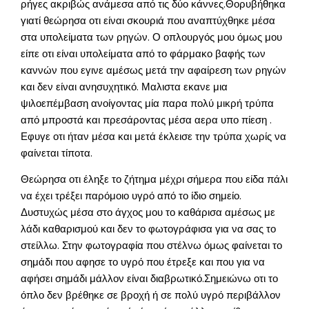
ρήγες ακριβώς ανάμεσα από τις δύο κάννες.Θορυβήθηκα
γιατί θεώρησα οτι είναι σκουριά που αναπτύχθηκε μέσα
στα υπολείματα των ρηγών. Ο οπλουργός μου όμως μου
είπε οτι είναι υπολείματα από το φάρμακο βαφής των
καννών που εγινε αμέσως μετά την αφαίρεση των ρηγών
και δεν είναι ανησυχητικό. Μαλιστα εκανε μια
ψιλοεπέμβαση ανοίγοντας μία παρα πολύ μικρή τρύπα
από μπροστά και πρεσάροντας μέσα αερα υπο πίεση .
Εφυγε οτι ήταν μέσα και μετά έκλεισε την τρύπα χωρίς να
φαίνεται τίποτα.
Θεώρησα οτι έληξε το ζήτημα μέχρι σήμερα που είδα πάλι
να έχει τρέξει παρόμοιο υγρό από το ίδιο σημείο.
Δυστυχώς μέσα στο άγχος μου το καθάρισα αμέσως με
λάδι καθαρισμού και δεν το φωτογράφισα για να σας το
στείλλω. Στην φωτογραφία που στέλνω όμως φαίνεται το
σημάδι που αφησε το υγρό που έτρεξε και που για να
αφήσει σημάδι μάλλον είναι διαβρωτικό.Σημειώνω οτι το
όπλο δεν βρέθηκε σε βροχή ή σε πολύ υγρό περιβάλλον