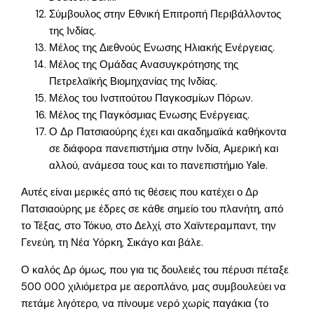
Σύμβουλος στην Εθνική Επιτροπή Περιβάλλοντος
της Ινδίας.
Μέλος της Διεθνούς Ενωσης Ηλιακής Ενέργειας.
Μέλος της Ομάδας Ανασυγκρότησης της
Πετρελαϊκής Βιομηχανίας της Ινδίας.
Μέλος του Ινστιτούτου Παγκοσμίων Πόρων.
Μέλος της Παγκόσμιας Ενωσης Ενέργειας.
Ο Δρ Πατσιαούρης έχει και ακαδημαϊκά καθήκοντα
σε διάφορα πανεπιστήμια στην Ινδία, Αμερική και
αλλού, ανάμεσα τους και το πανεπιστήμιο Yale.
Αυτές είναι μερικές από τις θέσεις που κατέχει ο Δρ
Πατσιαούρης με έδρες σε κάθε σημείο του πλανήτη, από
το Τέξας, στο Τόκυο, στο Δελχί, στο Χαϊντεραμπαντ, την
Γενεύη, τη Νέα Υόρκη, Σικάγο και βάλε.
Ο καλός Δρ όμως, που για τις δουλειές τοu πέρυσι πέταξε
500 000 χιλιόμετρα με αεροπλάνο, μας συμβουλεύει να
πετάμε λιγότερο, να πίνουμε νερό χωρίς παγάκια (το