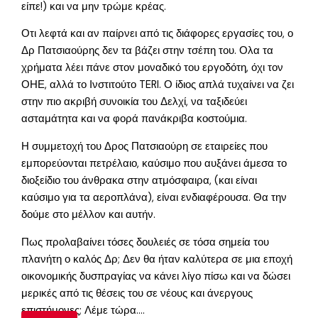
είπε!) και να μην τρώμε κρέας.
Οτι λεφτά και αν παίρνει από τις διάφορες εργασίες του, ο
Δρ Πατσιαούρης δεν τα βάζει στην τσέπη του. Ολα τα
χρήματα λέει πάνε στον μοναδικό του εργοδότη, όχι τον
ΟΗΕ, αλλά το Ινστιτούτο TERI. Ο ίδιος απλά τυχαίνει να ζει
στην πιο ακριβή συνοικία του Δελχί, να ταξιδεύει
ασταμάτητα και να φορά πανάκριβα κοστούμια.
Η συμμετοχή του Δρος Πατσιαούρη σε εταιρείες που
εμπορεύονται πετρέλαιο, καύσιμο που αυξάνει άμεσα το
διοξείδιο του άνθρακα στην ατμόσφαιρα, (και είναι
καύσιμο για τα αεροπλάνα), είναι ενδιαφέρουσα. Θα την
δούμε στο μέλλον και αυτήν.
Πως προλαβαίνει τόσες δουλειές σε τόσα σημεία του
πλανήτη ο καλός Δρ; Δεν θα ήταν καλύτερα σε μια εποχή
οικονομικής δυσπραγίας να κάνει λίγο πίσω και να δώσει
μερικές από τις θέσεις του σε νέους και άνεργους
επιστήμονες; Λέμε τώρα….