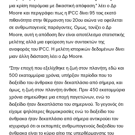
μια κρίση παρόμοια με δικαστική απόφαση.” λέει ο Δρ
Moore και περιγράφει πως η IPCC δίνει 95 τοις εκατό
πιθανότητα στην θέρμανση του 20ου αιώνα να οφείλεται
σε ανθρωπογενείς παράγοντες. Ομως, τονίζει ο Δρ
Moore, αυτή η απόδοση δεν είναι αποτέλεσμα στατιστικής
μελέτης αλλά μια εφεύρεση των συντακτών της
αναφοράς του IPCC. Η μελέτη ιστορικών δεδομένων δίνει
μιαν άλλη διάσταση λέει ο Δρ Moore.
“Στην εποχή που εξελίχθηκε η ζωή στον πλανήτη, εδώ και
500 εκατομμύρια χρόνια, υπήρξαν περίοδοι που το
διοξείδιο του άνθρακα ήταν δεκαπλάσιο από σήμερα, και
όμως, η ζωή στον πλανήτη άνθισε. Πριν 450 εκατομμύρια
χρόνια σημειώθηκε μια εποχή παγετώνων, ενώ το
διοξείδιο ήταν δεκαπλάστιο του σημερινού. Το γεγονός ότι
είχαμε ψηλότερες θερμοκρασίες ενώ το διοξείδιο του
άνθρακα ήταν δεκαπλάσιο από σήμερα αντικρούει τον
ισχυρισμό ότι οι εκπομπές ανθρωπογενούς διοξειδίου του
άνθρακα είναι το κύριο αίτιο της υπερθέρμανσης του