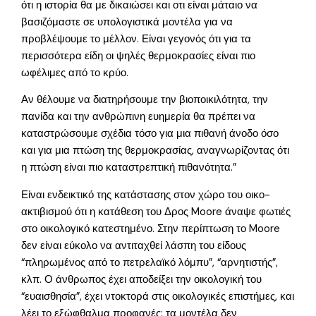
ότι η ιστορία θα με δικαιώσει και οτι είναι μάταιο να
βασιζόμαστε σε υπολογιστικά μοντέλα για να
προβλέψουμε το μέλλον. Είναι γεγονός ότι για τα
περισσότερα είδη οι ψηλές θερμοκρασίες είναι πιο
ωφέλιμες από το κρύο.
Αν θέλουμε να διατηρήσουμε την βιοποικιλότητα, την
πανίδα και την ανθρώπινη ευημερία θα πρέπει να
καταστρώσουμε σχέδια τόσο για μια πιθανή άνοδο όσο
και για μια πτώση της θερμοκρασίας, αναγνωρίζοντας ότι
η πτώση είναι πιο καταστρεπτική πιθανότητα.”
Είναι ενδεικτικό της κατάστασης στον χώρο του οικο-
ακτιβισμού ότι η κατάθεση του Δρος Moore άναψε φωτιές
στο οικολογικό κατεστημένο. Στην περίπτωση το Moore
δεν είναι εύκολο να αντιταχθεί λάσπη του είδους
“πληρωμένος από το πετρελαϊκό λόμπυ”, “αρνητιστής”,
κλπ. Ο άνθρωπος έχει αποδείξει την οικολογική του
“ευαισθησία”, έχει ντοκτορά στις οικολογικές επιστήμες, και
λέει το εξώφθαλμα προφανές: τα μοντέλα δεν