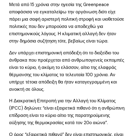
Μετά από 15 χρόνια στην ηγεσία της Greenpeace
αποφάσισα να εγκαταλείψω την οργάνωση διότι είχε
πάρει μια σαφή αριστερή πολιτική στροφή και υιοθετούσε
πολιτικές που δεν μπορούσα να αποδεχθώ για
επιστημονικούς λόγους. Η κλιματική αλλαγή δεν ήταν
στην δημόσια συζήτηση τότε, βεβαίως είναι τώρα.
Δεν υπάρχει επιστημονική απόδειξη ότι το διοξείδιο του
άνθρακα που προέρχεται από ανθρωπογενείς εκπομπές
είναι το κύριο, ή ακόμη το ελάσσον, αίτιο της ελαφράς
θέρμανσης του κλίματος τα τελευταία 100 χρόνια. Αν
υπήρχε τέτοια απόδειξη θα ήταν καταγεγραμμένη και
ανοικτή σε όλους.
Η Διακρατική Επιτροπή για την Αλλαγή του Κλίματος
(IPCC) δηλώνει: “είναι εξαιρετικά πιθανό ότι η ανθρώπινη
επίδραση είναι το κύριο αίτιο της παρατηρούμενης
αύξησης της θερμοκρασίας κατά τον 20ο αιώνα”.
Ο όρος “εξαιρετικά πιθανό” δεν είναι επιστημονικός, είναι