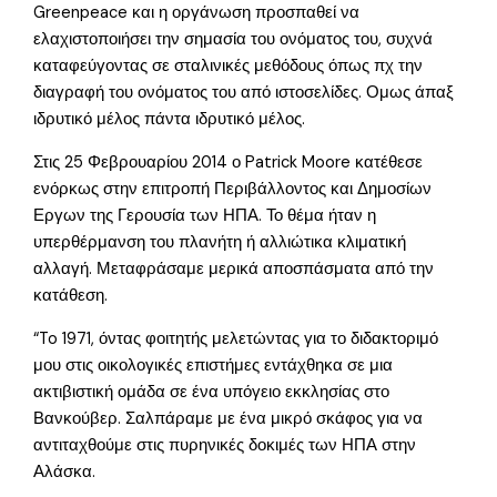
Greenpeace και η οργάνωση προσπαθεί να
ελαχιστοποιήσει την σημασία του ονόματος του, συχνά
καταφεύγοντας σε σταλινικές μεθόδους όπως πχ την
διαγραφή του ονόματος του από ιστοσελίδες. Ομως άπαξ
ιδρυτικό μέλος πάντα ιδρυτικό μέλος.
Στις 25 Φεβρουαρίου 2014 ο Patrick Moore κατέθεσε
ενόρκως στην επιτροπή Περιβάλλοντος και Δημοσίων
Εργων της Γερουσία των ΗΠΑ. Το θέμα ήταν η
υπερθέρμανση του πλανήτη ή αλλιώτικα κλιματική
αλλαγή. Μεταφράσαμε μερικά αποσπάσματα από την
κατάθεση.
“To 1971, όντας φοιτητής μελετώντας για το διδακτοριμό
μου στις οικολογικές επιστήμες εντάχθηκα σε μια
ακτιβιστική ομάδα σε ένα υπόγειο εκκλησίας στο
Βανκούβερ. Σαλπάραμε με ένα μικρό σκάφος για να
αντιταχθούμε στις πυρηνικές δοκιμές των ΗΠΑ στην
Αλάσκα.