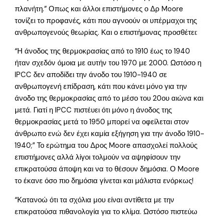
πλανήτη.” Οπως και άλλοι επιστήμονες ο Δρ Moore
τονίζει το προφανές, κάτι που αγνοούν οι υπέρμαχοι της
ανθρωπογενούς θεωρίας. Και ο επιστήμονας προσθέτει:
“Η άνοδος της θερμοκρασίας από το 1910 έως το 1940
ήταν σχεδόν όμοια με αυτήν του 1970 με 2000. Ωστόσο η
IPCC δεν αποδίδει την άνοδο του 1910-1940 σε
ανθρωπογενή επίδραση, κάτι που κάνει μόνο για την
άνοδο της θερμοκρασίας από το μέσο του 20ου αιώνα και
μετά. Γιατί η IPCC πιστέυει ότι μόνο η άνοδος της
θερμοκρασίας μετά το 1950 μπορεί να οφείλεται στον
άνθρωπο ενώ δεν έχει καμία εξήγηση για την άνοδο 1910-
1940;” Το ερώτημα του Δρος Moore απασχολεί πολλούς
επιστήμονες αλλά λίγοι τολμούν να αψηφίσουν την
επικρατούσα άποψη και να το θέσουν δημόσια. Ο Moore
το έκανε όσο πιο δημόσια γίνεται και μάλιστα ενόρκως!
“Κατανοώ ότι τα σχόλια μου είναι αντίθετα με την
επικρατούσα πιθανολογία για το κλίμα. Ωστόσο πιστεύω