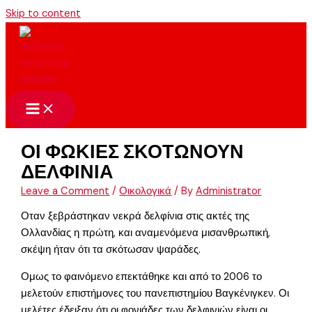
Skip to content
ΟΙ ΦΩΚΙΕΣ ΣΚΟΤΩΝΟΥΝ
ΔΕΛΦΙΝΙΑ
Leave a Comment
/
Οικολογικά
/ By
Administrator
Οταν ξεβράστηκαν νεκρά δελφίνια στις ακτές της
Ολλανδίας η πρώτη, και αναμενόμενα μισανθρωπική,
σκέψη ήταν ότι τα σκότωσαν ψαράδες.
Ομως το φαινόμενο επεκτάθηκε και από το 2006 το
μελετούν επιστήμονες του πανεπιστημίου Βαγκένιγκεν. Οι
μελέτες έδειξαν ότι οι φονιάδες των δελφινιών είναι οι