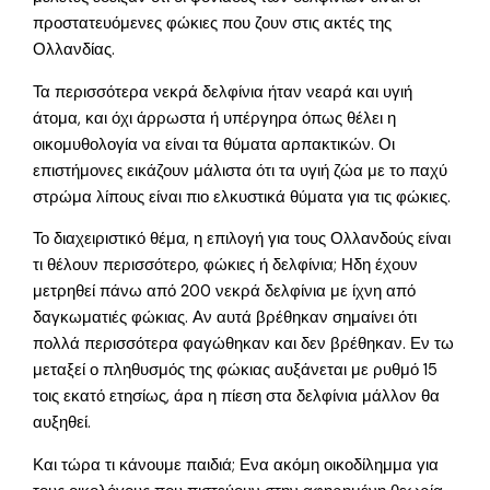
προστατευόμενες φώκιες που ζουν στις ακτές της
Ολλανδίας.
Τα περισσότερα νεκρά δελφίνια ήταν νεαρά και υγιή
άτομα, και όχι άρρωστα ή υπέργηρα όπως θέλει η
οικομυθολογία να είναι τα θύματα αρπακτικών. Οι
επιστήμονες εικάζουν μάλιστα ότι τα υγιή ζώα με το παχύ
στρώμα λίπους είναι πιο ελκυστικά θύματα για τις φώκιες.
Το διαχειριστικό θέμα, η επιλογή για τους Ολλανδούς είναι
τι θέλουν περισσότερο, φώκιες ή δελφίνια; Ηδη έχουν
μετρηθεί πάνω από 200 νεκρά δελφίνια με ίχνη από
δαγκωματιές φώκιας. Αν αυτά βρέθηκαν σημαίνει ότι
πολλά περισσότερα φαγώθηκαν και δεν βρέθηκαν. Εν τω
μεταξεί ο πληθυσμός της φώκιας αυξάνεται με ρυθμό 15
τοις εκατό ετησίως, άρα η πίεση στα δελφίνια μάλλον θα
αυξηθεί.
Και τώρα τι κάνουμε παιδιά; Ενα ακόμη οικοδίλημμα για