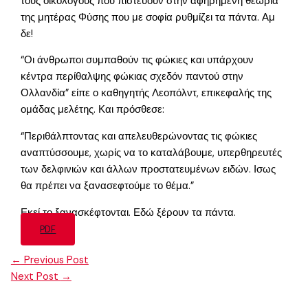
τους οικολόγους που πιστεύουν στην αφηρημένη θεωρία
της μητέρας Φύσης που με σοφία ρυθμίζει τα πάντα. Αμ
δε!
“Οι άνθρωποι συμπαθούν τις φώκιες και υπάρχουν
κέντρα περίθαλψης φώκιας σχεδόν παντού στην
Ολλανδία” είπε ο καθηγητής Λεοπόλντ, επικεφαλής της
ομάδας μελέτης. Και πρόσθεσε:
“Περιθάλπτοντας και απελευθερώνοντας τις φώκιες
αναπτύσσουμε, χωρίς να το καταλάβουμε, υπερθηρευτές
των δελφινιών και άλλων προστατευμένων ειδών. Ισως
θα πρέπει να ξανασεφτούμε το θέμα.”
Εκεί το ξανασκέφτονται. Εδώ ξέρουν τα πάντα.
PDF
←
Previous Post
Next Post
→