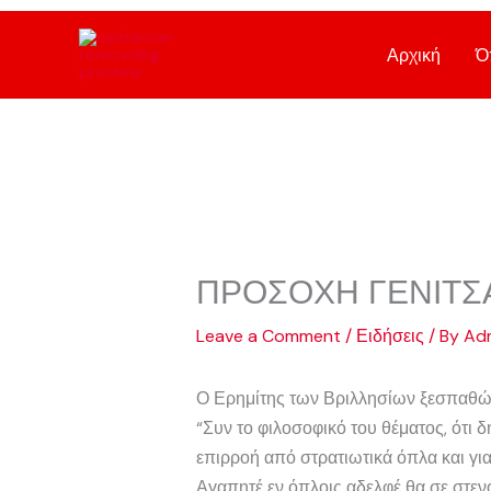
Skip
to
Αρχική
Ό
content
ΠΡΟΣΟΧΗ ΓΕΝΙΤΣΑ
Leave a Comment
/
Ειδήσεις
/ By
Adm
Ο Ερημίτης των Βριλλησίων ξεσπαθών
“Συν το φιλοσοφικό του θέματος, ότι 
επιρροή από στρατιωτικά όπλα και για
Αγαπητέ εν όπλοις αδελφέ θα σε στε