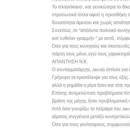
Το πλαγιόκανο , και γενικώτερα το δίκ
στρατιωτικά όπλα αφού η προσθήκη τη
δυνατότητα άμεσου και χωρίς απαίτησ
Συνεπώς ,το “απόλυτα πολιτικό κυνηγε
κατ΄ευθείαν γραμμήν ” με αυτά , σύμφω
Όσο για τους κυνηγούς και σκοπευτές
πάρτη τους μόνο ,εγώ τους χαρακτηρίζ
ΑΠΑΝΤΗΣΗ Ν.Κ.
Ο συνταγματάρχης Jacob όπλισε για έ
Γρήγορα τα εγκατέλειψε για τους εξή
αλλά η ρημάδα η ρίγα ήταν και τότε π
Επίσης αντιμετώπισε προβλήματα τύπου
βράση της μάχης ήταν προβληματική 
Από όσο γνωρίζω το πείραμα του Jaco
αίματος συγγένεια μεταξύ κυνηγετικώ
Οσο για τους γενίτσαρους, συμφωνού