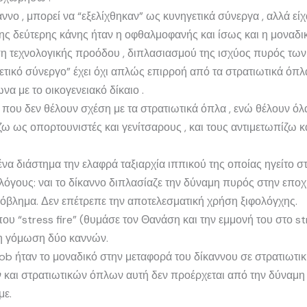
αννο , μπορεί να “εξελίχθηκαν” ως κυνηγετικά σύνεργα , αλλά ε
ς δεύτερης κάνης ήταν η οφθαλμοφανής και ίσως και η μοναδικ
η τεχνολογικής προόδου , διπλασιασμού της ισχύος πυρός των
τικό σύνεργο” έχει όχι απλώς επιρροή από τα στρατιωτικά όπλα
να με το οικογενειακό δίκαιο .
 που δεν θέλουν σχέση με τα στρατιωτικά όπλα , ενώ θέλουν ό
ω ως οπορτουνιστές και γενίτσαρους , και τους αντιμετωπίζω κ
να διάστημα την ελαφρά ταξιαρχία ιππικού της οποίας ηγείτο σ
ς λόγους: ναι το δίκαννο διπλασίαζε την δύναμη πυρός στην επ
ρόβλημα. Δεν επέτρεπε την αποτελεσματική χρήση ξιφολόγχης.
 “stress fire” (θυμάσε τον Θανάση και την εμμονή του στο str
η γόμωση δύο καννών.
b ήταν το μοναδικό στην μεταφορά του δίκαννου σε στρατιωτικ
ν και στρατιωτικών όπλων αυτή δεν προέρχεται από την δύναμη
με.