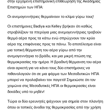
στην ερχόμενη επιστημονική επιθεώρηση της Ακαδημίας
Επιστημών των ΗΠΑ:
Οι ανεμογεννήτριες θερμαίνουν το κλίμα γύρω τους!
Οι επιστήμονες Badiya και Kelley βρήκαν ότι καθώς
στροβιλίζουν τα πτερύγια μιας ανεμογεννήτριας τραβούν
θερμό αέρα προς τα κάτω ενώ σπρώχνουν τον κρύο
αέρα της επιφάνειας προς τα πάνω. Το αποτέλεσμα είναι
μια τοπική θέρμανση του αέρα γύρω από την
ανεμογεννήτρια το βράδυ, και μια μικρή πτώση της
θερμοκρασίας την ημέρα. Η βραδινή θέρμανση του αέρα
είναι αρκετή για να κάνει τους δύο επιστήμονες να
πιθανολογούν ότι σε μια φάρμα των Μεσοδυτικών ΗΠΑ
μπορεί να προλαβαίνει τον παγετό! Σημειώστε ότι τον
χειμώνα στις Μεσοδυτικές ΗΠΑ οι θερμοκρασίες είναι
δεκάδες υπό το μηδέν!
Τώρα οι δύο ερευνητές ψάχνουν για σημεία στον πλανήτη
όπου οι τοπικές άνοδοι της θερμοκρασίας από την χρήση