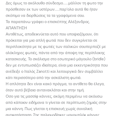
Δες όμως το ακόλουθο σύνδεσμο…….μάλλον τη φωτο την
πρόσθεσαν εκ των υστέρων……παρ’ολα αυτά θα ήταν
σκόπιμο να διορθώσεις τα τα γραφόμενα σου.
Τα παραπάνω γράφει ο επισκέπτης Αλέξανδρος.
ΑΠΑΝΤΗΣΗ
Αντιθέτως, αποδεικνύεται αυτό που υποψιαζόμουν, ότι
πρόκειται για μια απλή φωτιά που δεν συγκρίνεται σε
περιπλοκότητα με τις φωτιές των ιταλικών σουπερποζέ με
ολόκληρες φωτιές, πάντα από την άποψη της περίπλοκης
κατασκευής. Το σκάλισμα στο εσωτερικό μάγουλο (bridle)
δεν με εντυπωσιάζει ιδιαίτερα, είναι μια εκκεντρικότητα που
ανέδειξε ο Ιταλός Zanotti και λειτουργικά δεν συμβάλλει
κάτι περισσότερο από την ασκάλιστη φωτιά.
Η απλότητα δεν είναι κακό πράγμα, το αντίθετο θα έλεγα,
όταν αυτό βέβαια αντανακλάται και στην τιμή.
Οσο για τις μασσίφ κάννες, ακόμη περιμένω να ακόυσω
από κάποιον ειδήμονα τι γίνεται σε περίπτωση ζημιάς στην
μια κάννη. Πως γίνεται η επισκευή χωρίς συνολική
αντικατάσταση. Στις παλιομοδίτικες μονομπλόκ κάννες