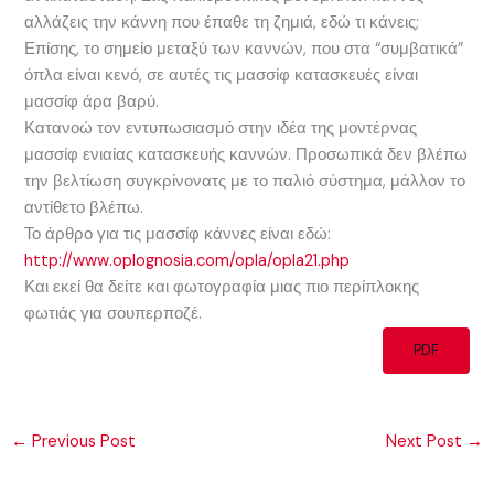
αλλάζεις την κάννη που έπαθε τη ζημιά, εδώ τι κάνεις;
Επίσης, το σημείο μεταξύ των καννών, που στα “συμβατικά”
όπλα είναι κενό, σε αυτές τις μασσίφ κατασκευές είναι
μασσίφ άρα βαρύ.
Κατανοώ τον εντυπωσιασμό στην ιδέα της μοντέρνας
μασσίφ ενιαίας κατασκευής καννών. Προσωπικά δεν βλέπω
την βελτίωση συγκρίνονατς με το παλιό σύστημα, μάλλον το
αντίθετο βλέπω.
Το άρθρο για τις μασσίφ κάννες είναι εδώ:
http://www.oplognosia.com/opla/opla21.php
Και εκεί θα δείτε και φωτογραφία μιας πιο περίπλοκης
φωτιάς για σουπερποζέ.
PDF
←
Previous Post
Next Post
→