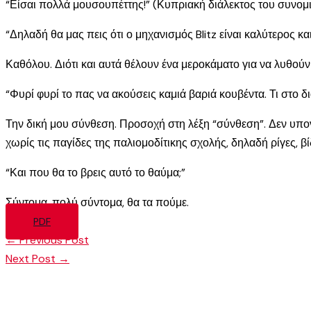
“Είσαι πολλά μουσουπέττης!” (Κυπριακή διάλεκτος του συνομιλ
“Δηλαδή θα μας πεις ότι ο μηχανισμός Blitz είναι καλύτερος 
Καθόλου. Διότι και αυτά θέλουν ένα μεροκάματο για να λυθούν
“Φυρί φυρί το πας να ακούσεις καμιά βαριά κουβέντα. Τι στο δι
Την δική μου σύνθεση. Προσοχή στη λέξη “σύνθεση”. Δεν υπον
χωρίς τις παγίδες της παλιομοδίτικης σχολής, δηλαδή ρίγες, βί
“Και που θα το βρεις αυτό το θαύμα;”
Σύντομα, πολύ σύντομα, θα τα πούμε.
PDF
←
Previous Post
Next Post
→