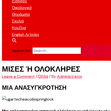
Ειδήσεις
Οικολογικά
Θηράματα
Σκυλιά
Κουζίνα
English Articles
Search for:
ΜΙΣΕΣ Ή ΟΛΟΚΛΗΡΕΣ
Leave a Comment
/
Όπλα
/ By
Administrator
ΜΙΑ ΑΝΑΣΥΓΚΡΟΤΗΣΗ