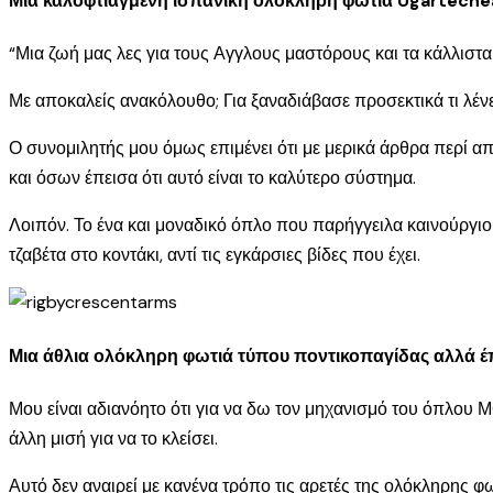
Μια καλοφτιαγμένη ισπανική ολόκληρη φωτιά Ugarteche
“Μια ζωή μας λες για τους Αγγλους μαστόρους και τα κάλλιστα 
Με αποκαλείς ανακόλουθο; Για ξαναδιάβασε προσεκτικά τι λένε
Ο συνομιλητής μου όμως επιμένει ότι με μερικά άρθρα περί α
και όσων έπεισα ότι αυτό είναι το καλύτερο σύστημα.
Λοιπόν. Το ένα και μοναδικό όπλο που παρήγγειλα καινούργιο ε
τζαβέτα στο κοντάκι, αντί τις εγκάρσιες βίδες που έχει.
Μια άθλια ολόκληρη φωτιά τύπου ποντικοπαγίδας αλλά έπ
Μου είναι αδιανόητο ότι για να δω τον μηχανισμό του όπλου 
άλλη μισή για να το κλείσει.
Αυτό δεν αναιρεί με κανένα τρόπο τις αρετές της ολόκληρης φ